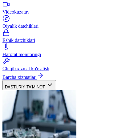
Videokuzatuv
Qiyalik datchiklari
Eshik datchiklari
Harorat monitoringi
Chiqib xizmat ko'rsatish
Barcha xizmatlar
DASTURIY TA'MINOT