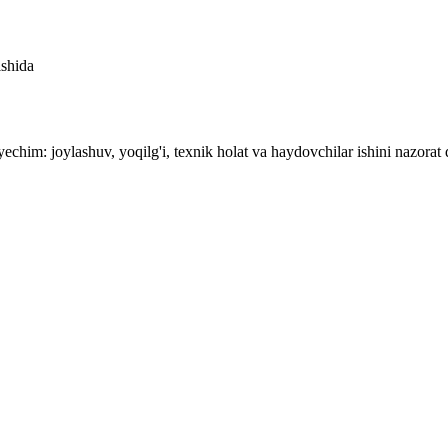
ishida
yechim: joylashuv, yoqilg'i, texnik holat va haydovchilar ishini nazorat q