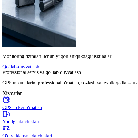
Monitoring tizimlari uchun yuqori aniqlikdagi uskunalar
Qo'llab-quvvatlash
Professional servis va qo'llab-quvvatlash
GPS uskunalarini professional o'rnatish, sozlash va texnik qo'llab-quv
Xizmatlar
GPS-treker o'rnatish
Yoqilg'i datchiklari
O'q yuklamasi datchiklari