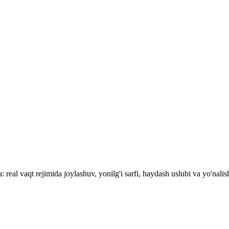
real vaqt rejimida joylashuv, yonilg'i sarfi, haydash uslubi va yo'nalish