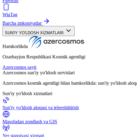
Fleetrun
WiaTag
Barcha imkoniyatlar
SUN'IY YO'LDOSH XIZMATLARI
Hamkorlikda
Ozarbayjon Respublikasi Kosmik agentligi
Azercosmos sayti
Azercosmos sun'iy yo'ldosh servislari
Azercosmos kosmik agentligi bilan hamkorlikda: sun'iy yo'ldosh aloqa
Sun'iy yo'ldosh xizmatlari
Sun'iy yo'ldosh aloqasi va teleeshittirish
Masofadan zondlash va GIS
Yer stansiyasi xizmati