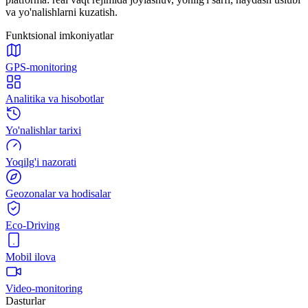
va yo'nalishlarni kuzatish.
Funktsional imkoniyatlar
GPS-monitoring
Analitika va hisobotlar
Yo'nalishlar tarixi
Yoqilg'i nazorati
Geozonalar va hodisalar
Eco-Driving
Mobil ilova
Video-monitoring
Dasturlar