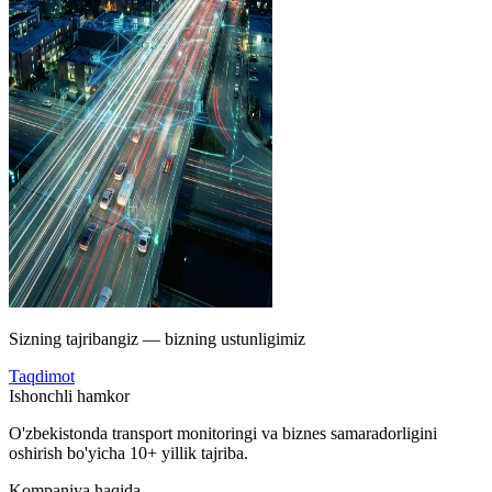
Sizning tajribangiz — bizning ustunligimiz
Taqdimot
Ishonchli hamkor
O'zbekistonda transport monitoringi va biznes samaradorligini
oshirish bo'yicha 10+ yillik tajriba.
Kompaniya haqida