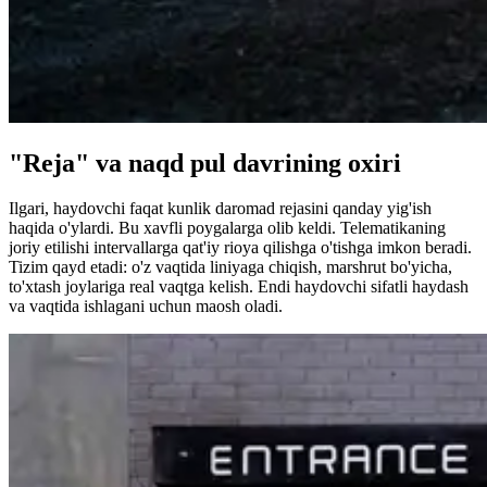
"Reja" va naqd pul davrining oxiri
Ilgari, haydovchi faqat kunlik daromad rejasini qanday yig'ish
haqida o'ylardi. Bu xavfli poygalarga olib keldi. Telematikaning
joriy etilishi intervallarga qat'iy rioya qilishga o'tishga imkon beradi.
Tizim qayd etadi: o'z vaqtida liniyaga chiqish, marshrut bo'yicha,
to'xtash joylariga real vaqtga kelish. Endi haydovchi sifatli haydash
va vaqtida ishlagani uchun maosh oladi.