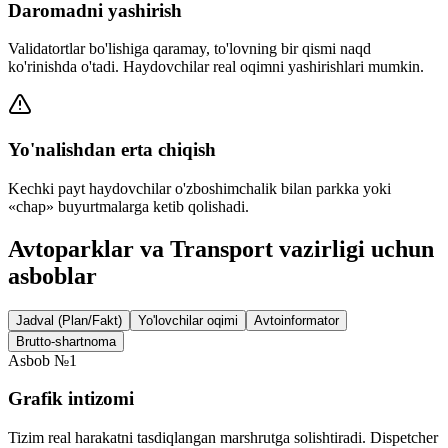
Daromadni yashirish
Validatortlar bo'lishiga qaramay, to'lovning bir qismi naqd
ko'rinishda o'tadi. Haydovchilar real oqimni yashirishlari mumkin.
Yo'nalishdan erta chiqish
Kechki payt haydovchilar o'zboshimchalik bilan parkka yoki
«chap» buyurtmalarga ketib qolishadi.
Avtoparklar va Transport vazirligi uchun
asboblar
Jadval (Plan/Fakt)
Yo'lovchilar oqimi
Avtoinformator
Brutto-shartnoma
Asbob №1
Grafik intizomi
Tizim real harakatni tasdiqlangan marshrutga solishtiradi. Dispetcher