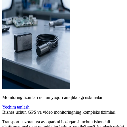
Monitoring tizimlari uchun yuqori aniqlikdagi uskunalar
Yechim tanlash
Biznes uchun GPS va video monitoringning kompleks tizimlari
Transport nazorati va avtoparkni boshqarish uchun ishonchli
platforma: real vaqt rejimida joylashuv, yonilg'i sarfi, haydash uslubi