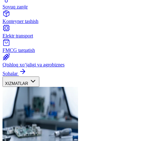
Sovuq zanjir
Konteyner tashish
Elektr transport
FMCG tarqatish
Qishloq xoʻjaligi va agrobiznes
Sohalar
XIZMATLAR