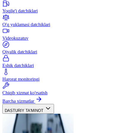
Yoqilg'i datchiklari
O'q yuklamasi datchiklari
Videokuzatuv
Qiyalik datchiklari
Eshik datchiklari
Harorat monitoringi
Chiqib xizmat ko'rsatish
Barcha xizmatlar
DASTURIY TA'MINOT