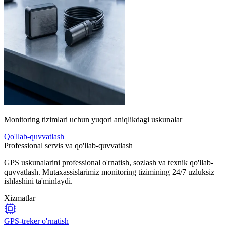
Monitoring tizimlari uchun yuqori aniqlikdagi uskunalar
Qo'llab-quvvatlash
Professional servis va qo'llab-quvvatlash
GPS uskunalarini professional o'rnatish, sozlash va texnik qo'llab-
quvvatlash. Mutaxassislarimiz monitoring tizimining 24/7 uzluksiz
ishlashini ta'minlaydi.
Xizmatlar
GPS-treker o'rnatish