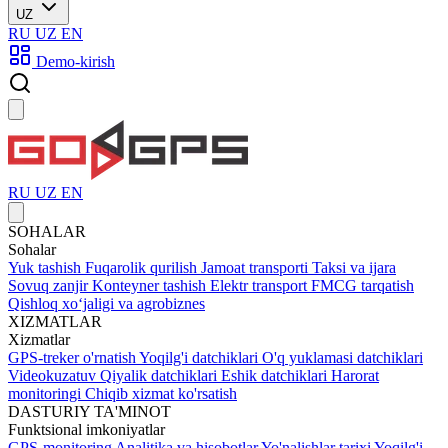
UZ
RU
UZ
EN
Demo-kirish
RU
UZ
EN
SOHALAR
Sohalar
Yuk tashish
Fuqarolik qurilish
Jamoat transporti
Taksi va ijara
Sovuq zanjir
Konteyner tashish
Elektr transport
FMCG tarqatish
Qishloq xoʻjaligi va agrobiznes
XIZMATLAR
Xizmatlar
GPS-treker o'rnatish
Yoqilg'i datchiklari
O'q yuklamasi datchiklari
Videokuzatuv
Qiyalik datchiklari
Eshik datchiklari
Harorat
monitoringi
Chiqib xizmat ko'rsatish
DASTURIY TA'MINOT
Funktsional imkoniyatlar
GPS-monitoring
Analitika va hisobotlar
Yo'nalishlar tarixi
Yoqilg'i