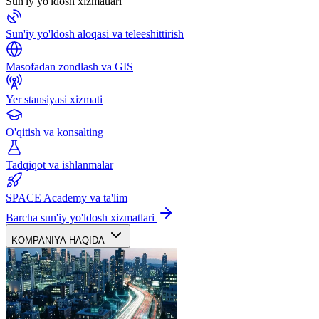
Sun'iy yo'ldosh xizmatlari
Sun'iy yo'ldosh aloqasi va teleeshittirish
Masofadan zondlash va GIS
Yer stansiyasi xizmati
O'qitish va konsalting
Tadqiqot va ishlanmalar
SPACE Academy va ta'lim
Barcha sun'iy yo'ldosh xizmatlari
KOMPANIYA HAQIDA