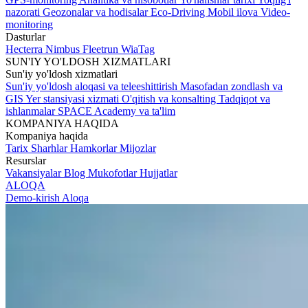
nazorati
Geozonalar va hodisalar
Eco-Driving
Mobil ilova
Video-
monitoring
Dasturlar
Hecterra
Nimbus
Fleetrun
WiaTag
SUN'IY YO'LDOSH XIZMATLARI
Sun'iy yo'ldosh xizmatlari
Sun'iy yo'ldosh aloqasi va teleeshittirish
Masofadan zondlash va
GIS
Yer stansiyasi xizmati
O'qitish va konsalting
Tadqiqot va
ishlanmalar
SPACE Academy va ta'lim
KOMPANIYA HAQIDA
Kompaniya haqida
Tarix
Sharhlar
Hamkorlar
Mijozlar
Resurslar
Vakansiyalar
Blog
Mukofotlar
Hujjatlar
ALOQA
Demo-kirish
Aloqa