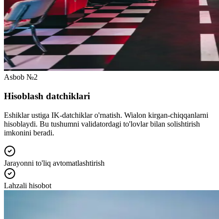
Asbob №2
Hisoblash datchiklari
Eshiklar ustiga IK-datchiklar o'rnatish. Wialon kirgan-chiqqanlarni
hisoblaydi. Bu tushumni validatordagi to'lovlar bilan solishtirish
imkonini beradi.
Jarayonni to'liq avtomatlashtirish
Lahzali hisobot