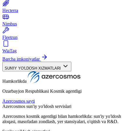
Hecterra
Nimbus
Fleetrun
WiaTag
Barcha imkoniyatlar
SUN'IY YO'LDOSH XIZMATLARI
Hamkorlikda
Ozarbayjon Respublikasi Kosmik agentligi
Azercosmos sayti
Azercosmos sun'iy yo'ldosh servislari
Azercosmos kosmik agentligi bilan hamkorlikda: sun'iy yo'ldosh
aloqasi, masofadan zondlash, yer stansiyalari, o'qitish va R&D.