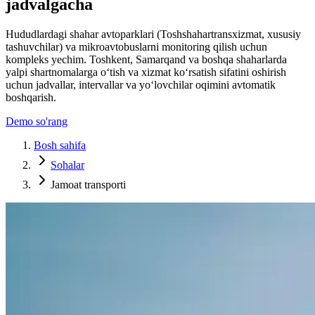
jadvalgacha
Hududlardagi shahar avtoparklari (Toshshahartransxizmat, xususiy
tashuvchilar) va mikroavtobuslarni monitoring qilish uchun
kompleks yechim. Toshkent, Samarqand va boshqa shaharlarda
yalpi shartnomalarga o‘tish va xizmat ko‘rsatish sifatini oshirish
uchun jadvallar, intervallar va yo‘lovchilar oqimini avtomatik
boshqarish.
Demo so'rang
Bosh sahifa
Sohalar
Jamoat transporti