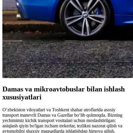
Damas va mikroavtobuslar bilan ishlash
xususiyatlari
O‘zbekiston viloyatlari va Toshkent shahar atroflarida asosiy
transport manevrli Damas va Gazellar bo‘lib qolmoqda. Bizning
yechimimiz kichik transport vositalari uchun moslashtirilgan:
aniqlash qiyin bo'lgan ixcham trekerlar, tezlikni nazorat qilish va
avtomobilni shaxsiy maqsadlarda ishlatishdan himoya qilish.