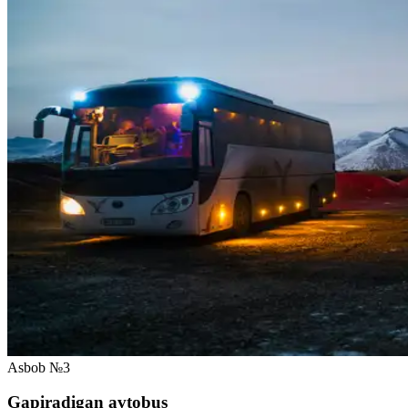
Asbob №3
Gapiradigan avtobus