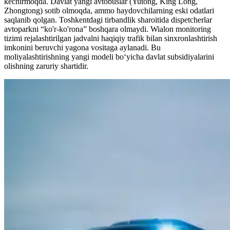
kechirmoqda. Davlat yangi avtobuslar (Yutong, King Long,
Zhongtong) sotib olmoqda, ammo haydovchilarning eski odatlari
saqlanib qolgan. Toshkentdagi tirbandlik sharoitida dispetcherlar
avtoparkni “ko'r-ko'rona” boshqara olmaydi. Wialon monitoring
tizimi rejalashtirilgan jadvalni haqiqiy trafik bilan sinxronlashtirish
imkonini beruvchi yagona vositaga aylanadi. Bu
moliyalashtirishning yangi modeli bo‘yicha davlat subsidiyalarini
olishning zaruriy shartidir.