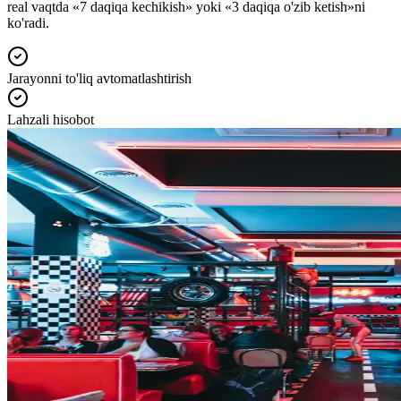
real vaqtda «7 daqiqa kechikish» yoki «3 daqiqa o'zib ketish»ni
ko'radi.
Jarayonni to'liq avtomatlashtirish
Lahzali hisobot