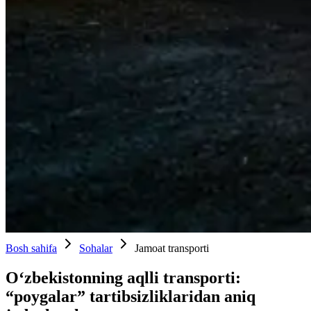
Bosh sahifa
Sohalar
Jamoat transporti
O‘zbekistonning aqlli transporti:
“poygalar” tartibsizliklaridan aniq