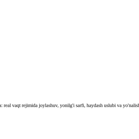
real vaqt rejimida joylashuv, yonilg'i sarfi, haydash uslubi va yo'nalish