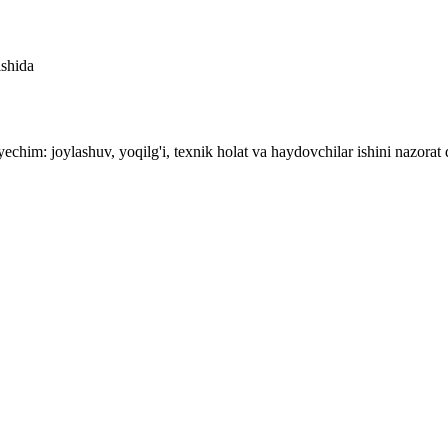
ishida
yechim: joylashuv, yoqilg'i, texnik holat va haydovchilar ishini nazorat q