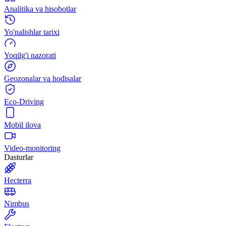
Analitika va hisobotlar
Yo'nalishlar tarixi
Yoqilg'i nazorati
Geozonalar va hodisalar
Eco-Driving
Mobil ilova
Video-monitoring
Dasturlar
Hecterra
Nimbus