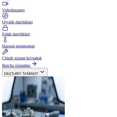
Videokuzatuv
Qiyalik datchiklari
Eshik datchiklari
Harorat monitoringi
Chiqib xizmat ko'rsatish
Barcha xizmatlar
DASTURIY TA'MINOT