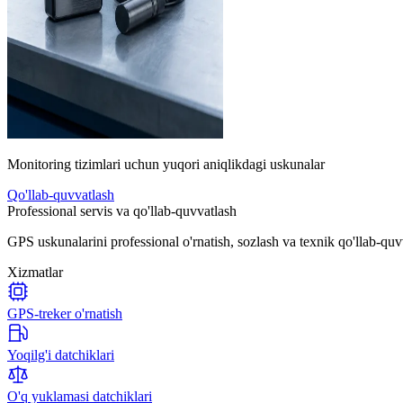
Monitoring tizimlari uchun yuqori aniqlikdagi uskunalar
Qo'llab-quvvatlash
Professional servis va qo'llab-quvvatlash
GPS uskunalarini professional o'rnatish, sozlash va texnik qo'llab-quv
Xizmatlar
GPS-treker o'rnatish
Yoqilg'i datchiklari
O'q yuklamasi datchiklari