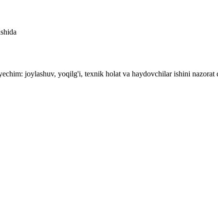
ishida
yechim: joylashuv, yoqilg'i, texnik holat va haydovchilar ishini nazorat q