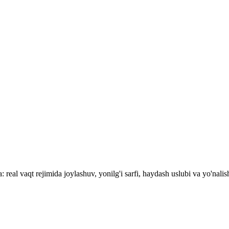
real vaqt rejimida joylashuv, yonilg'i sarfi, haydash uslubi va yo'nalish