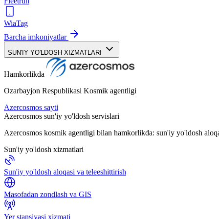
Fleetrun
WiaTag
Barcha imkoniyatlar
SUN'IY YO'LDOSH XIZMATLARI
Hamkorlikda
Ozarbayjon Respublikasi Kosmik agentligi
Azercosmos sayti
Azercosmos sun'iy yo'ldosh servislari
Azercosmos kosmik agentligi bilan hamkorlikda: sun'iy yo'ldosh aloqa
Sun'iy yo'ldosh xizmatlari
Sun'iy yo'ldosh aloqasi va teleeshittirish
Masofadan zondlash va GIS
Yer stansiyasi xizmati