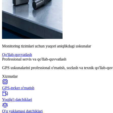
Monitoring tizimlari uchun yuqori aniqlikdagi uskunalar
Qo'llab-quvvatlash
Professional servis va qo'llab-quvvatlash
GPS uskunalarini professional o'rnatish, sozlash va texnik qo'llab-quv
Xizmatlar
GPS-treker o'rnatish
Yoqilg'i datchiklari
O'q yuklamasi datchiklari