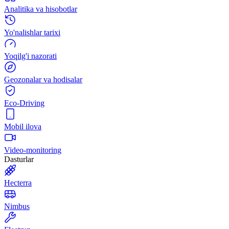
Analitika va hisobotlar
Yo'nalishlar tarixi
Yoqilg'i nazorati
Geozonalar va hodisalar
Eco-Driving
Mobil ilova
Video-monitoring
Dasturlar
Hecterra
Nimbus