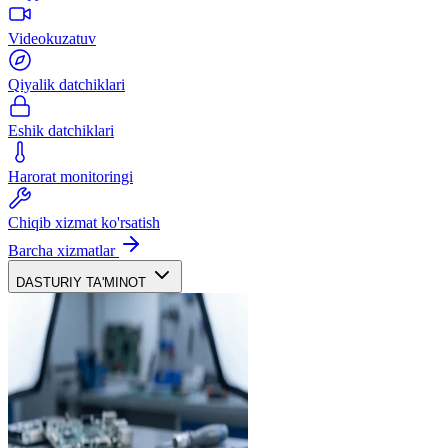
Videokuzatuv
Qiyalik datchiklari
Eshik datchiklari
Harorat monitoringi
Chiqib xizmat ko'rsatish
Barcha xizmatlar
DASTURIY TA'MINOT