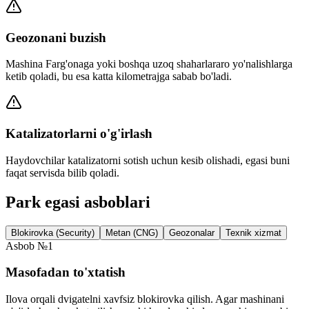
Geozonani buzish
Mashina Farg'onaga yoki boshqa uzoq shaharlararo yo'nalishlarga
ketib qoladi, bu esa katta kilometrajga sabab bo'ladi.
Katalizatorlarni o'g'irlash
Haydovchilar katalizatorni sotish uchun kesib olishadi, egasi buni
faqat servisda bilib qoladi.
Park egasi asboblari
Blokirovka (Security)
Metan (CNG)
Geozonalar
Texnik xizmat
Asbob №1
Masofadan to'xtatish
Ilova orqali dvigatelni xavfsiz blokirovka qilish. Agar mashinani