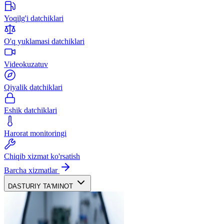
Yoqilg'i datchiklari
O'q yuklamasi datchiklari
Videokuzatuv
Qiyalik datchiklari
Eshik datchiklari
Harorat monitoringi
Chiqib xizmat ko'rsatish
Barcha xizmatlar
DASTURIY TA'MINOT