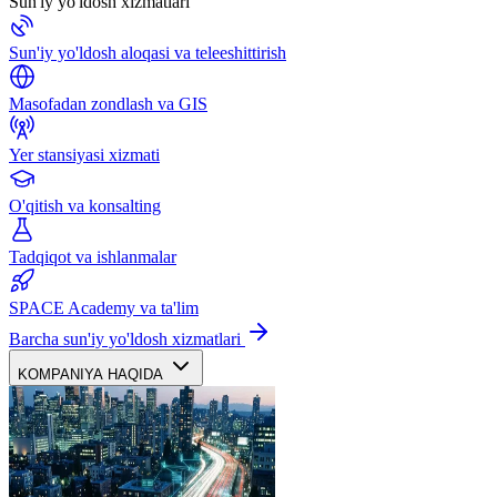
Sun'iy yo'ldosh xizmatlari
Sun'iy yo'ldosh aloqasi va teleeshittirish
Masofadan zondlash va GIS
Yer stansiyasi xizmati
O'qitish va konsalting
Tadqiqot va ishlanmalar
SPACE Academy va ta'lim
Barcha sun'iy yo'ldosh xizmatlari
KOMPANIYA HAQIDA