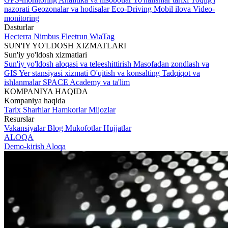
nazorati
Geozonalar va hodisalar
Eco-Driving
Mobil ilova
Video-
monitoring
Dasturlar
Hecterra
Nimbus
Fleetrun
WiaTag
SUN'IY YO'LDOSH XIZMATLARI
Sun'iy yo'ldosh xizmatlari
Sun'iy yo'ldosh aloqasi va teleeshittirish
Masofadan zondlash va
GIS
Yer stansiyasi xizmati
O'qitish va konsalting
Tadqiqot va
ishlanmalar
SPACE Academy va ta'lim
KOMPANIYA HAQIDA
Kompaniya haqida
Tarix
Sharhlar
Hamkorlar
Mijozlar
Resurslar
Vakansiyalar
Blog
Mukofotlar
Hujjatlar
ALOQA
Demo-kirish
Aloqa