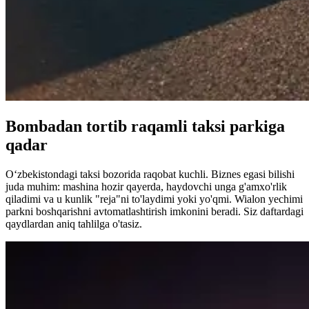
Bombadan tortib raqamli taksi parkiga
qadar
O‘zbekistondagi taksi bozorida raqobat kuchli. Biznes egasi bilishi
juda muhim: mashina hozir qayerda, haydovchi unga g'amxo'rlik
qiladimi va u kunlik "reja"ni to'laydimi yoki yo'qmi. Wialon yechimi
parkni boshqarishni avtomatlashtirish imkonini beradi. Siz daftardagi
qaydlardan aniq tahlilga o'tasiz.