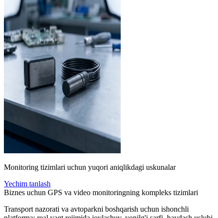
Monitoring tizimlari uchun yuqori aniqlikdagi uskunalar
Yechim tanlash
Biznes uchun GPS va video monitoringning kompleks tizimlari
Transport nazorati va avtoparkni boshqarish uchun ishonchli
platforma: real vaqt rejimida joylashuv, yonilg'i sarfi, haydash uslubi