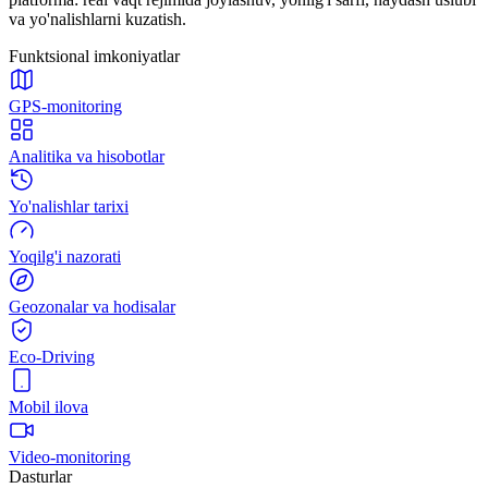
va yo'nalishlarni kuzatish.
Funktsional imkoniyatlar
GPS-monitoring
Analitika va hisobotlar
Yo'nalishlar tarixi
Yoqilg'i nazorati
Geozonalar va hodisalar
Eco-Driving
Mobil ilova
Video-monitoring
Dasturlar