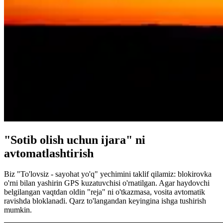
"Sotib olish uchun ijara" ni
avtomatlashtirish
Biz "To'lovsiz - sayohat yo'q" yechimini taklif qilamiz: blokirovka
o'rni bilan yashirin GPS kuzatuvchisi o'rnatilgan. Agar haydovchi
belgilangan vaqtdan oldin "reja" ni o'tkazmasa, vosita avtomatik
ravishda bloklanadi. Qarz to'langandan keyingina ishga tushirish
mumkin.