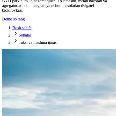
BYD parkini to'liq nazorat qilish. To'lamaslik, metan nazorati va
agregatorlar bilan integratsiya uchun masofadan dvigatel
blokirovkasi.
Demo so'rang
Bosh sahifa
Sohalar
Taksi va mashina ijarasi