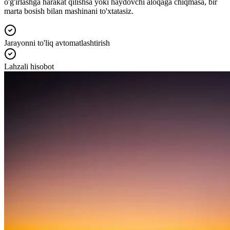
o'g'irlashga harakat qilishsa yoki haydovchi aloqaga chiqmasa, bir
marta bosish bilan mashinani to'xtatasiz.
Jarayonni to'liq avtomatlashtirish
Lahzali hisobot