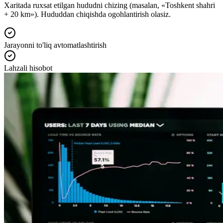
Xaritada ruxsat etilgan hududni chizing (masalan, «Toshkent shahri
+ 20 km»). Hududdan chiqishda ogohlantirish olasiz.
Jarayonni to'liq avtomatlashtirish
Lahzali hisobot