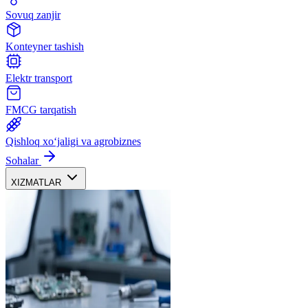
Sovuq zanjir
Konteyner tashish
Elektr transport
FMCG tarqatish
Qishloq xoʻjaligi va agrobiznes
Sohalar
XIZMATLAR