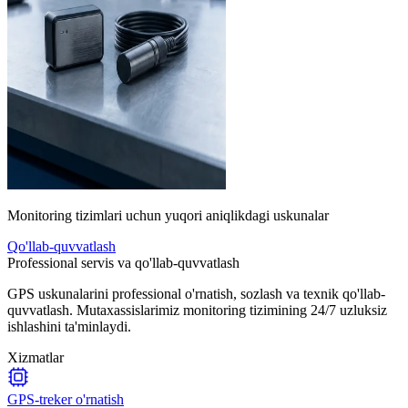
Monitoring tizimlari uchun yuqori aniqlikdagi uskunalar
Qo'llab-quvvatlash
Professional servis va qo'llab-quvvatlash
GPS uskunalarini professional o'rnatish, sozlash va texnik qo'llab-
quvvatlash. Mutaxassislarimiz monitoring tizimining 24/7 uzluksiz
ishlashini ta'minlaydi.
Xizmatlar
GPS-treker o'rnatish