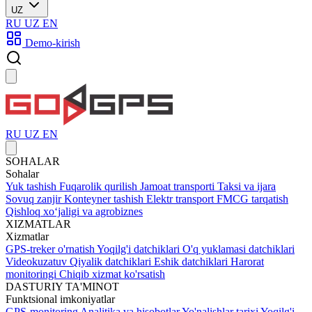
UZ
RU
UZ
EN
Demo-kirish
RU
UZ
EN
SOHALAR
Sohalar
Yuk tashish
Fuqarolik qurilish
Jamoat transporti
Taksi va ijara
Sovuq zanjir
Konteyner tashish
Elektr transport
FMCG tarqatish
Qishloq xoʻjaligi va agrobiznes
XIZMATLAR
Xizmatlar
GPS-treker o'rnatish
Yoqilg'i datchiklari
O'q yuklamasi datchiklari
Videokuzatuv
Qiyalik datchiklari
Eshik datchiklari
Harorat
monitoringi
Chiqib xizmat ko'rsatish
DASTURIY TA'MINOT
Funktsional imkoniyatlar
GPS-monitoring
Analitika va hisobotlar
Yo'nalishlar tarixi
Yoqilg'i