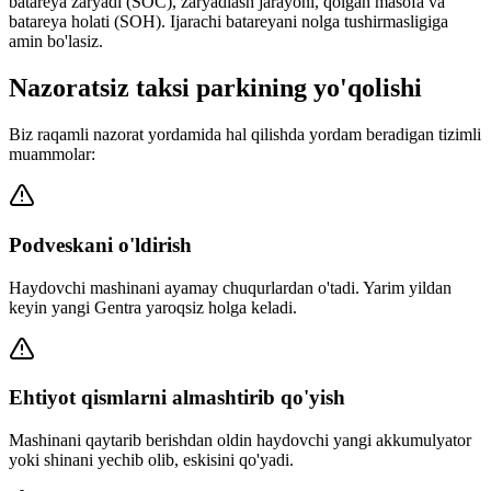
batareya zaryadi (SOC), zaryadlash jarayoni, qolgan masofa va
batareya holati (SOH). Ijarachi batareyani nolga tushirmasligiga
amin bo'lasiz.
Nazoratsiz taksi parkining yo'qolishi
Biz raqamli nazorat yordamida hal qilishda yordam beradigan tizimli
muammolar:
Podveskani o'ldirish
Haydovchi mashinani ayamay chuqurlardan o'tadi. Yarim yildan
keyin yangi Gentra yaroqsiz holga keladi.
Ehtiyot qismlarni almashtirib qo'yish
Mashinani qaytarib berishdan oldin haydovchi yangi akkumulyator
yoki shinani yechib olib, eskisini qo'yadi.