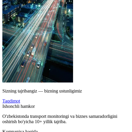
Sizning tajribangiz — bizning ustunligimiz
Taqdimot
Ishonchli hamkor
O'zbekistonda transport monitoringi va biznes samaradorligini
oshirish bo'yicha 10+ yillik tajriba.
Kompaniya haqida