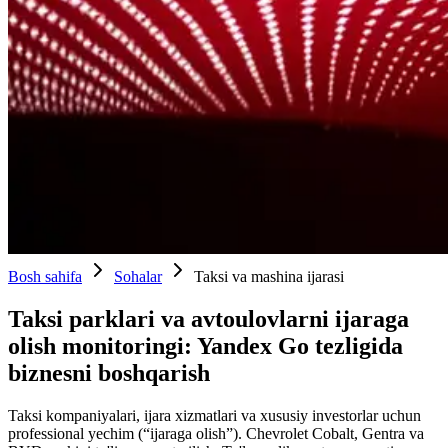
Bosh sahifa
Sohalar
Taksi va mashina ijarasi
Taksi parklari va avtoulovlarni ijaraga
olish monitoringi: Yandex Go tezligida
biznesni boshqarish
Taksi kompaniyalari, ijara xizmatlari va xususiy investorlar uchun
professional yechim (“ijaraga olish”). Chevrolet Cobalt, Gentra va