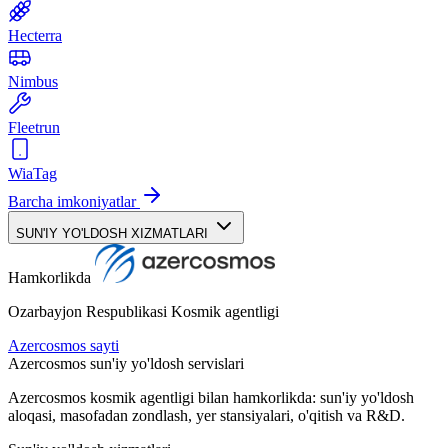
Hecterra
Nimbus
Fleetrun
WiaTag
Barcha imkoniyatlar
SUN'IY YO'LDOSH XIZMATLARI
Hamkorlikda
Ozarbayjon Respublikasi Kosmik agentligi
Azercosmos sayti
Azercosmos sun'iy yo'ldosh servislari
Azercosmos kosmik agentligi bilan hamkorlikda: sun'iy yo'ldosh
aloqasi, masofadan zondlash, yer stansiyalari, o'qitish va R&D.