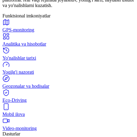
va yo'nalishlarni kuzatish.
Funktsional imkoniyatlar
GPS-monitoring
Analitika va hisobotlar
Yo'nalishlar tarixi
Yoqilg'i nazorati
Geozonalar va hodisalar
Eco-Driving
Mobil ilova
Video-monitoring
Dasturlar