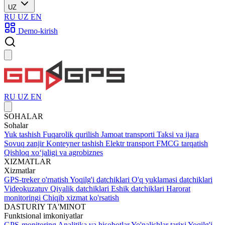
UZ
RU
UZ
EN
Demo-kirish
RU
UZ
EN
SOHALAR
Sohalar
Yuk tashish
Fuqarolik qurilish
Jamoat transporti
Taksi va ijara
Sovuq zanjir
Konteyner tashish
Elektr transport
FMCG tarqatish
Qishloq xoʻjaligi va agrobiznes
XIZMATLAR
Xizmatlar
GPS-treker o'rnatish
Yoqilg'i datchiklari
O'q yuklamasi datchiklari
Videokuzatuv
Qiyalik datchiklari
Eshik datchiklari
Harorat
monitoringi
Chiqib xizmat ko'rsatish
DASTURIY TA'MINOT
Funktsional imkoniyatlar
GPS-monitoring
Analitika va hisobotlar
Yo'nalishlar tarixi
Yoqilg'i