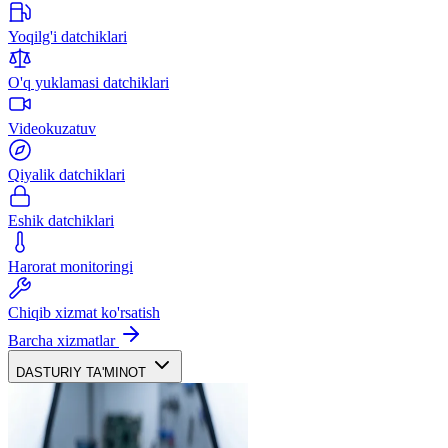
Yoqilg'i datchiklari
O'q yuklamasi datchiklari
Videokuzatuv
Qiyalik datchiklari
Eshik datchiklari
Harorat monitoringi
Chiqib xizmat ko'rsatish
Barcha xizmatlar
DASTURIY TA'MINOT