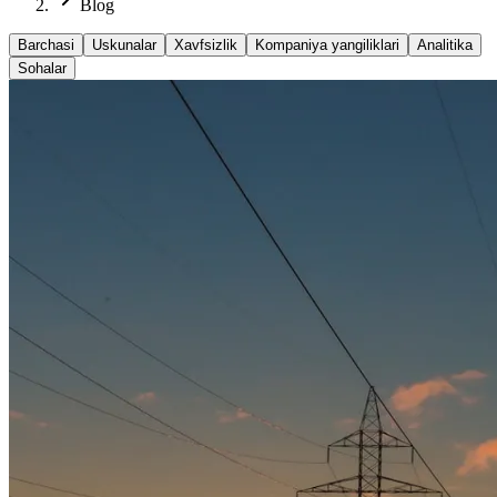
Blog
Barchasi
Uskunalar
Xavfsizlik
Kompaniya yangiliklari
Analitika
Sohalar