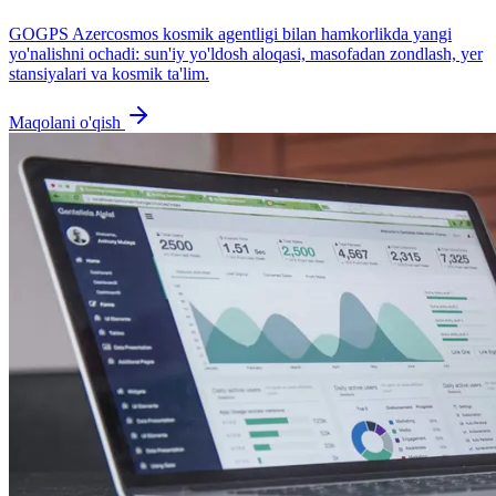
GOGPS Azercosmos kosmik agentligi bilan hamkorlikda yangi
yo'nalishni ochadi: sun'iy yo'ldosh aloqasi, masofadan zondlash, yer
stansiyalari va kosmik ta'lim.
Maqolani o'qish