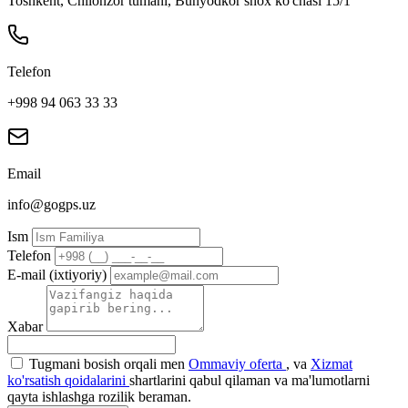
Toshkent, Chilonzor tumani, Bunyodkor shox ko'chasi 15/1
Telefon
+998 94 063 33 33
Email
info@gogps.uz
Ism
Telefon
E-mail (ixtiyoriy)
Xabar
Tugmani bosish orqali men
Ommaviy oferta
, va
Xizmat
ko'rsatish qoidalarini
shartlarini qabul qilaman va ma'lumotlarni
qayta ishlashga rozilik beraman.