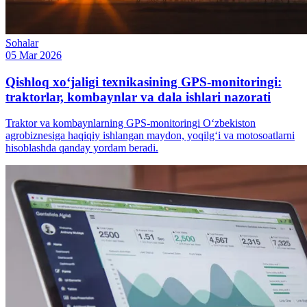
Sohalar
05 Mar 2026
Qishloq xo‘jaligi texnikasining GPS-monitoringi:
traktorlar, kombaynlar va dala ishlari nazorati
Traktor va kombaynlarning GPS-monitoringi O‘zbekiston
agrobiznesiga haqiqiy ishlangan maydon, yoqilg‘i va motosoatlarni
hisoblashda qanday yordam beradi.