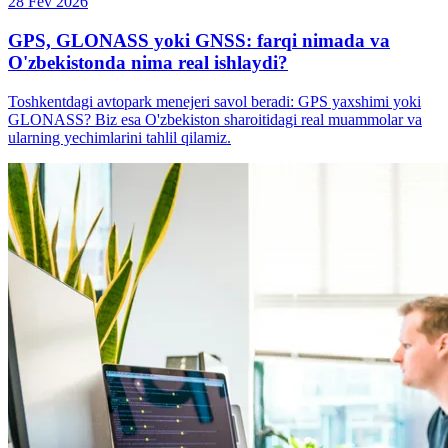
28 Fev 2026
GPS, GLONASS yoki GNSS: farqi nimada va
O'zbekistonda nima real ishlaydi?
Toshkentdagi avtopark menejeri savol beradi: GPS yaxshimi yoki
GLONASS? Biz esa O'zbekiston sharoitidagi real muammolar va
ularning yechimlarini tahlil qilamiz.