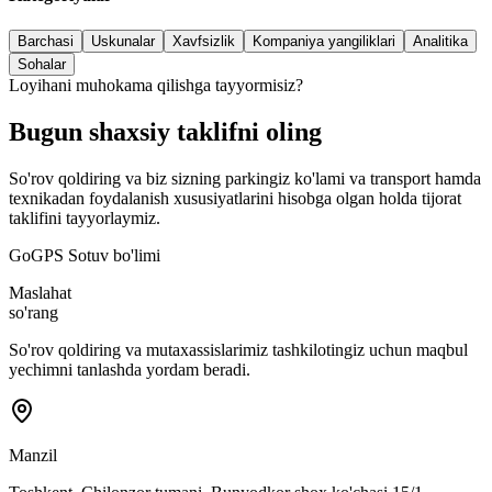
Barchasi
Uskunalar
Xavfsizlik
Kompaniya yangiliklari
Analitika
Sohalar
Loyihani muhokama qilishga tayyormisiz?
Bugun shaxsiy taklifni oling
So'rov qoldiring va biz sizning parkingiz ko'lami va transport hamda
texnikadan foydalanish xususiyatlarini hisobga olgan holda tijorat
taklifini tayyorlaymiz.
GoGPS Sotuv bo'limi
Maslahat
so'rang
So'rov qoldiring va mutaxassislarimiz tashkilotingiz uchun maqbul
yechimni tanlashda yordam beradi.
Manzil