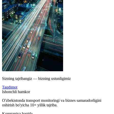
Sizning tajribangiz — bizning ustunligimiz
Taqdimot
Ishonchli hamkor
O'zbekistonda transport monitoringi va biznes samaradorligini
oshirish bo'yicha 10+ yillik tajriba.
Kompaniya haqida