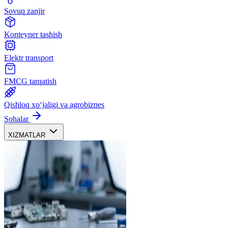
Sovuq zanjir
Konteyner tashish
Elektr transport
FMCG tarqatish
Qishloq xoʻjaligi va agrobiznes
Sohalar
XIZMATLAR