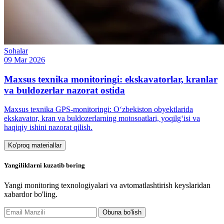
Sohalar
09 Mar 2026
Maxsus texnika monitoringi: ekskavatorlar, kranlar
va buldozerlar nazorat ostida
Maxsus texnika GPS-monitoringi: O‘zbekiston obyektlarida
ekskavator, kran va buldozerlarning motosoatlari, yoqilg‘isi va
haqiqiy ishini nazorat qilish.
Ko'proq materiallar
Yangiliklarni kuzatib boring
Yangi monitoring texnologiyalari va avtomatlashtirish keyslaridan
xabardor bo'ling.
Obuna bo'lish