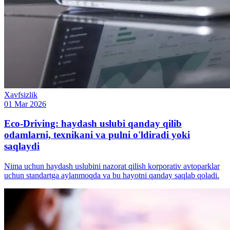
Xavfsizlik
01 Mar 2026
Eco-Driving: haydash uslubi qanday qilib
odamlarni, texnikani va pulni o'ldiradi yoki
saqlaydi
Nima uchun haydash uslubini nazorat qilish korporativ avtoparklar
uchun standartga aylanmoqda va bu hayotni qanday saqlab qoladi.