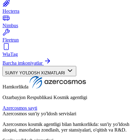
Hecterra
Nimbus
Fleetrun
WiaTag
Barcha imkoniyatlar
SUN'IY YO'LDOSH XIZMATLARI
Hamkorlikda
Ozarbayjon Respublikasi Kosmik agentligi
Azercosmos sayti
Azercosmos sun'iy yo'ldosh servislari
Azercosmos kosmik agentligi bilan hamkorlikda: sun'iy yo'ldosh
aloqasi, masofadan zondlash, yer stansiyalari, o'qitish va R&D.