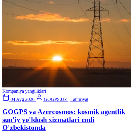
Kompaniya yangiliklari
04 Avg 2026
GOGPS.UZ | Tahririyat
GOGPS va Azercosmos: kosmik agentlik
sun'iy yo'ldosh xizmatlari endi
O'zbekistonda