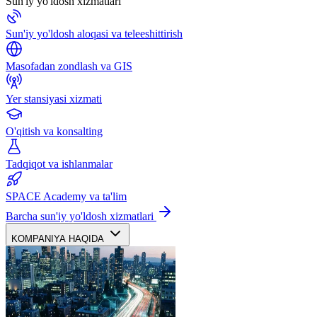
Sun'iy yo'ldosh xizmatlari
Sun'iy yo'ldosh aloqasi va teleeshittirish
Masofadan zondlash va GIS
Yer stansiyasi xizmati
O'qitish va konsalting
Tadqiqot va ishlanmalar
SPACE Academy va ta'lim
Barcha sun'iy yo'ldosh xizmatlari
KOMPANIYA HAQIDA