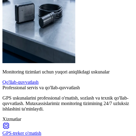
Monitoring tizimlari uchun yuqori aniqlikdagi uskunalar
Qo'llab-quvvatlash
Professional servis va qo'llab-quvvatlash
GPS uskunalarini professional o'rnatish, sozlash va texnik qo'llab-
quvvatlash. Mutaxassislarimiz monitoring tizimining 24/7 uzluksiz
ishlashini ta'minlaydi.
Xizmatlar
GPS-treker o'rnatish