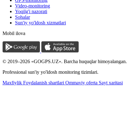
GPS-monitoring
Video-monitoring
Yoqilg'i nazorati
Sohalar
Sun'iy yo'ldosh xizmatlari
Mobil ilova
© 2019–2026 «GOGPS.UZ». Barcha huquqlar himoyalangan.
Professional sun'iy yo'ldosh monitoring tizimlari.
Maxfiylik
Foydalanish shartlari
Ommaviy oferta
Sayt xaritasi