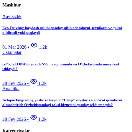
Mashhur
Xavfsizlik
Eco-Driving: haydash uslubi qanday qilib odamlarni, texnikani va pulni
o'ldiradi yoki saqlaydi
01 Mar 2026
•
1.2k
Uskunalar
GPS, GLONASS yoki GNSS: farqi nimada va O'zbekistonda nima real
ishlaydi?
28 Fev 2026
•
1.2k
Analitika
Avtoparkingizning yashirin hayoti: "Chap" reyslar va ehtiyot qismlarni
almashtirish O‘zbekistondagi taksi biznesini qanday o‘ldirmoqda?
28 Fev 2026
•
1.2k
Kategoriyalar