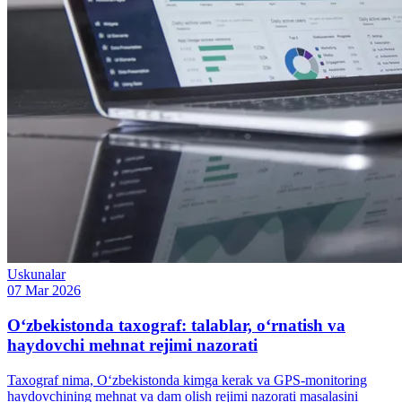
Uskunalar
07 Mar 2026
O‘zbekistonda taxograf: talablar, o‘rnatish va
haydovchi mehnat rejimi nazorati
Taxograf nima, O‘zbekistonda kimga kerak va GPS-monitoring
haydovchining mehnat va dam olish rejimi nazorati masalasini