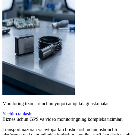
Monitoring tizimlari uchun yuqori aniqlikdagi uskunalar
Yechim tanlash
Biznes uchun GPS va video monitoringning kompleks tizimlari
Transport nazorati va avtoparkni boshqarish uchun ishonchli
platforma: real vaqt rejimida joylashuv, yonilg'i sarfi, haydash uslubi