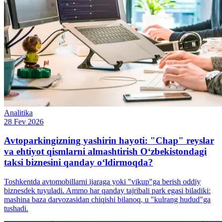
Analitika
28 Fev 2026
Avtoparkingizning yashirin hayoti: "Chap" reyslar
va ehtiyot qismlarni almashtirish O‘zbekistondagi
taksi biznesini qanday o‘ldirmoqda?
Toshkentda avtomobillarni ijaraga yoki "vikup"ga berish oddiy
biznesdek tuyuladi. Ammo har qanday tajribali park egasi biladiki:
mashina baza darvozasidan chiqishi bilanoq, u "kulrang hudud"ga
tushadi.