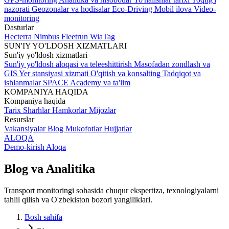
nazorati
Geozonalar va hodisalar
Eco-Driving
Mobil ilova
Video-
monitoring
Dasturlar
Hecterra
Nimbus
Fleetrun
WiaTag
SUN'IY YO'LDOSH XIZMATLARI
Sun'iy yo'ldosh xizmatlari
Sun'iy yo'ldosh aloqasi va teleeshittirish
Masofadan zondlash va
GIS
Yer stansiyasi xizmati
O'qitish va konsalting
Tadqiqot va
ishlanmalar
SPACE Academy va ta'lim
KOMPANIYA HAQIDA
Kompaniya haqida
Tarix
Sharhlar
Hamkorlar
Mijozlar
Resurslar
Vakansiyalar
Blog
Mukofotlar
Hujjatlar
ALOQA
Demo-kirish
Aloqa
Blog va
Analitika
Transport monitoringi sohasida chuqur ekspertiza, texnologiyalarni
tahlil qilish va O'zbekiston bozori yangiliklari.
Bosh sahifa