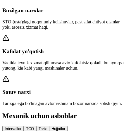
Buzilgan narxlar
STO (usta)dagi noqonuniy kelishuvlar, past sifat ehtiyot qismlar
yoki asossiz xizmat haqi.
Kafolat yo'qotish
Vaqtida texnik xizmat qilinmasa avto kafolatsiz qoladi, bu ayniqsa
yutong, kia kabi yangi mashinalar uchun.
Sotuv narxi
Tarixga ega bo'lmagan avtomashinani bozor narxida sotish qiyin.
Mexanik uchun asboblar
Intervallar
TCO
Tarix
Hujjatlar