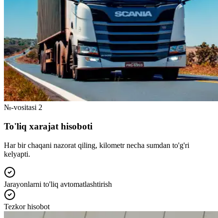
№-vositasi 2
To'liq xarajat hisoboti
Har bir chaqani nazorat qiling, kilometr necha sumdan to'g'ri
kelyapti.
Jarayonlarni to'liq avtomatlashtirish
Tezkor hisobot