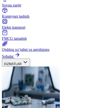
Sovuq zanjir
Konteyner tashish
Elektr transport
FMCG tarqatish
Qishloq xoʻjaligi va agrobiznes
Sohalar
XIZMATLAR