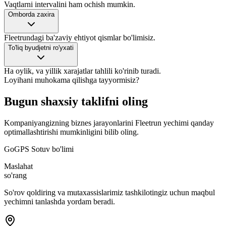
Vaqtlarni intervalini ham ochish mumkin.
Omborda zaxira
Fleetrundagi ba'zaviy ehtiyot qismlar bo'limisiz.
To'liq byudjetni ro'yxati
Ha oylik, va yillik xarajatlar tahlili ko'rinib turadi.
Loyihani muhokama qilishga tayyormisiz?
Bugun shaxsiy taklifni oling
Kompaniyangizning biznes jarayonlarini Fleetrun yechimi qanday
optimallashtirishi mumkinligini bilib oling.
GoGPS Sotuv bo'limi
Maslahat
so'rang
So'rov qoldiring va mutaxassislarimiz tashkilotingiz uchun maqbul
yechimni tanlashda yordam beradi.