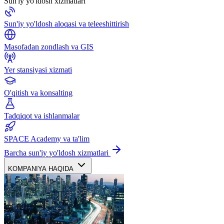
Sun'iy yo'ldosh xizmatlari
Sun'iy yo'ldosh aloqasi va teleeshittirish
Masofadan zondlash va GIS
Yer stansiyasi xizmati
O'qitish va konsalting
Tadqiqot va ishlanmalar
SPACE Academy va ta'lim
Barcha sun'iy yo'ldosh xizmatlari
KOMPANIYA HAQIDA