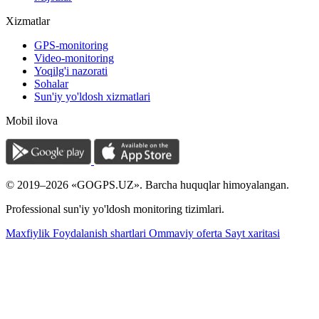
Xizmatlar
GPS-monitoring
Video-monitoring
Yoqilg'i nazorati
Sohalar
Sun'iy yo'ldosh xizmatlari
Mobil ilova
© 2019–2026 «GOGPS.UZ». Barcha huquqlar himoyalangan.
Professional sun'iy yo'ldosh monitoring tizimlari.
Maxfiylik
Foydalanish shartlari
Ommaviy oferta
Sayt xaritasi