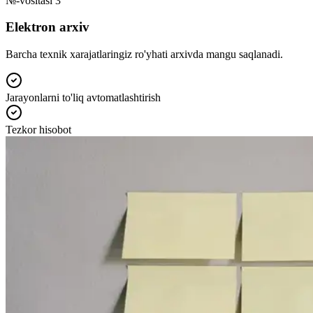
№-vositasi 3
Elektron arxiv
Barcha texnik xarajatlaringiz ro'yhati arxivda mangu saqlanadi.
Jarayonlarni to'liq avtomatlashtirish
Tezkor hisobot