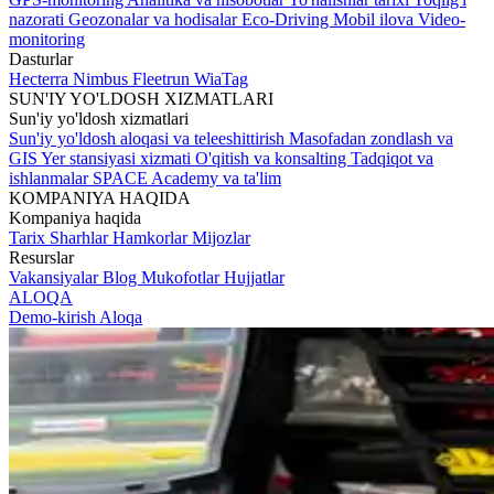
nazorati
Geozonalar va hodisalar
Eco-Driving
Mobil ilova
Video-
monitoring
Dasturlar
Hecterra
Nimbus
Fleetrun
WiaTag
SUN'IY YO'LDOSH XIZMATLARI
Sun'iy yo'ldosh xizmatlari
Sun'iy yo'ldosh aloqasi va teleeshittirish
Masofadan zondlash va
GIS
Yer stansiyasi xizmati
O'qitish va konsalting
Tadqiqot va
ishlanmalar
SPACE Academy va ta'lim
KOMPANIYA HAQIDA
Kompaniya haqida
Tarix
Sharhlar
Hamkorlar
Mijozlar
Resurslar
Vakansiyalar
Blog
Mukofotlar
Hujjatlar
ALOQA
Demo-kirish
Aloqa