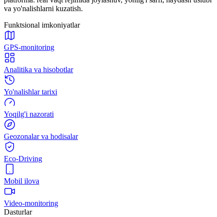
va yo'nalishlarni kuzatish.
Funktsional imkoniyatlar
GPS-monitoring
Analitika va hisobotlar
Yo'nalishlar tarixi
Yoqilg'i nazorati
Geozonalar va hodisalar
Eco-Driving
Mobil ilova
Video-monitoring
Dasturlar