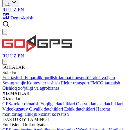
UZ
RU
UZ
EN
Demo-kirish
RU
UZ
EN
SOHALAR
Sohalar
Yuk tashish
Fuqarolik qurilish
Jamoat transporti
Taksi va ijara
Sovuq zanjir
Konteyner tashish
Elektr transport
FMCG tarqatish
Qishloq xoʻjaligi va agrobiznes
XIZMATLAR
Xizmatlar
GPS-treker o'rnatish
Yoqilg'i datchiklari
O'q yuklamasi datchiklari
Videokuzatuv
Qiyalik datchiklari
Eshik datchiklari
Harorat
monitoringi
Chiqib xizmat ko'rsatish
DASTURIY TA'MINOT
Funktsional imkoniyatlar
GPS-monitoring
Analitika va hisobotlar
Yo'nalishlar tarixi
Yoqilg'i