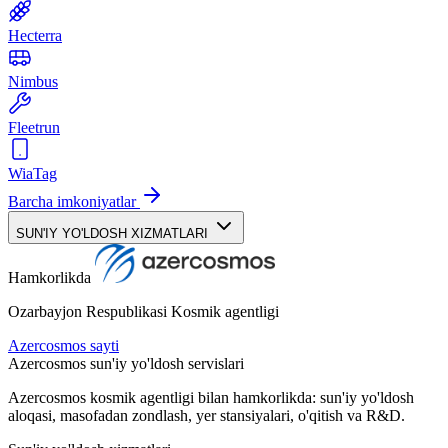
Hecterra
Nimbus
Fleetrun
WiaTag
Barcha imkoniyatlar
SUN'IY YO'LDOSH XIZMATLARI
Hamkorlikda
Ozarbayjon Respublikasi Kosmik agentligi
Azercosmos sayti
Azercosmos sun'iy yo'ldosh servislari
Azercosmos kosmik agentligi bilan hamkorlikda: sun'iy yo'ldosh
aloqasi, masofadan zondlash, yer stansiyalari, o'qitish va R&D.