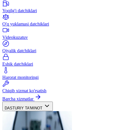
Yoqilg'i datchiklari
O'q yuklamasi datchiklari
Videokuzatuv
Qiyalik datchiklari
Eshik datchiklari
Harorat monitoringi
Chiqib xizmat ko'rsatish
Barcha xizmatlar
DASTURIY TA'MINOT