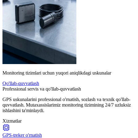
Monitoring tizimlari uchun yuqori aniqlikdagi uskunalar
Qo'llab-quvvatlash
Professional servis va qo'llab-quvvatlash
GPS uskunalarini professional o'rnatish, sozlash va texnik qo'llab-
quvvatlash. Mutaxassislarimiz monitoring tizimining 24/7 uzluksiz
ishlashini ta'minlaydi.
Xizmatlar
GPS-treker o'rnatish