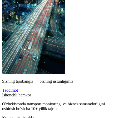
Sizning tajribangiz — bizning ustunligimiz
Taqdimot
Ishonchli hamkor
O'zbekistonda transport monitoringi va biznes samaradorligini
oshirish bo'yicha 10+ yillik tajriba.
Kompaniya haqida