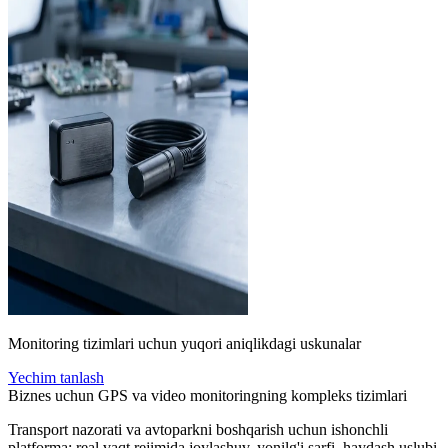
Monitoring tizimlari uchun yuqori aniqlikdagi uskunalar
Yechim tanlash
Biznes uchun GPS va video monitoringning kompleks tizimlari
Transport nazorati va avtoparkni boshqarish uchun ishonchli
platforma: real vaqt rejimida joylashuv, yonilg'i sarfi, haydash uslubi