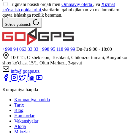
Tugmani bosish orqali men
Ommaviy oferta
, va
Xizmat
ko'rsatish qoidalarini
shartlarini qabul qilaman va ma'lumotlarni
qayta ishlashga rozilik beraman.
So'rov yuborish
+998 94 063 33 33
+998 95 118 99 99
Du-Ju 9:00 - 18:00
100115, O'zbekiston, Toshkent, Chilonzor tumani, Bunyodkor
shox ko'chasi 15/1, Oltin Markazi, 3-qavat
info@gogps.uz
Kompaniya haqida
Kompaniya haqida
Tarix
Blog
Hamkorlar
Vakansiyalar
Aloqa
Mijozlar