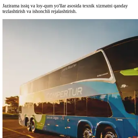
Jazirama issiq va loy-qum yo'llar asosida texnik xizmatni qanday
tezlashtirish va ishonchli rejalashtirish.