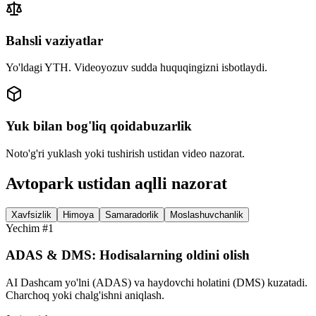
Bahsli vaziyatlar
Yo'ldagi YTH. Videoyozuv sudda huquqingizni isbotlaydi.
Yuk bilan bog'liq qoidabuzarlik
Noto'g'ri yuklash yoki tushirish ustidan video nazorat.
Avtopark ustidan aqlli nazorat
Xavfsizlik
Himoya
Samaradorlik
Moslashuvchanlik
Yechim #1
ADAS & DMS: Hodisalarning oldini olish
AI Dashcam yo'lni (ADAS) va haydovchi holatini (DMS) kuzatadi.
Charchoq yoki chalg'ishni aniqlash.