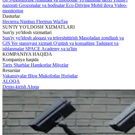
nazorati
Geozonalar va hodisalar
Eco-Driving
Mobil ilova
Video-
monitoring
Dasturlar
Hecterra
Nimbus
Fleetrun
WiaTag
SUN'IY YO'LDOSH XIZMATLARI
Sun'iy yo'ldosh xizmatlari
Sun'iy yo'ldosh aloqasi va teleeshittirish
Masofadan zondlash va
GIS
Yer stansiyasi xizmati
O'qitish va konsalting
Tadqiqot va
ishlanmalar
SPACE Academy va ta'lim
KOMPANIYA HAQIDA
Kompaniya haqida
Tarix
Sharhlar
Hamkorlar
Mijozlar
Resurslar
Vakansiyalar
Blog
Mukofotlar
Hujjatlar
ALOQA
Demo-kirish
Aloqa