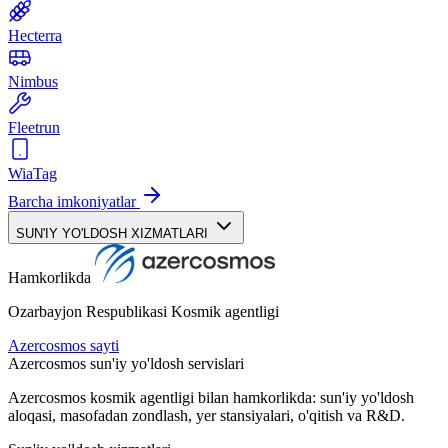
Hecterra
Nimbus
Fleetrun
WiaTag
Barcha imkoniyatlar
SUN'IY YO'LDOSH XIZMATLARI
Hamkorlikda
Ozarbayjon Respublikasi Kosmik agentligi
Azercosmos sayti
Azercosmos sun'iy yo'ldosh servislari
Azercosmos kosmik agentligi bilan hamkorlikda: sun'iy yo'ldosh
aloqasi, masofadan zondlash, yer stansiyalari, o'qitish va R&D.