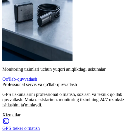
Monitoring tizimlari uchun yuqori aniqlikdagi uskunalar
Qo'llab-quvvatlash
Professional servis va qo'llab-quvvatlash
GPS uskunalarini professional o'rnatish, sozlash va texnik qo'llab-
quvvatlash. Mutaxassislarimiz monitoring tizimining 24/7 uzluksiz
ishlashini ta'minlaydi.
Xizmatlar
GPS-treker o'rnatish