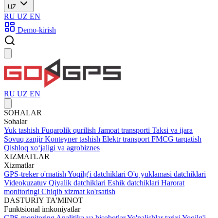
UZ
RU
UZ
EN
Demo-kirish
RU
UZ
EN
SOHALAR
Sohalar
Yuk tashish
Fuqarolik qurilish
Jamoat transporti
Taksi va ijara
Sovuq zanjir
Konteyner tashish
Elektr transport
FMCG tarqatish
Qishloq xoʻjaligi va agrobiznes
XIZMATLAR
Xizmatlar
GPS-treker o'rnatish
Yoqilg'i datchiklari
O'q yuklamasi datchiklari
Videokuzatuv
Qiyalik datchiklari
Eshik datchiklari
Harorat
monitoringi
Chiqib xizmat ko'rsatish
DASTURIY TA'MINOT
Funktsional imkoniyatlar
GPS-monitoring
Analitika va hisobotlar
Yo'nalishlar tarixi
Yoqilg'i