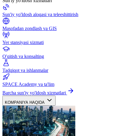
Sun'iy yo'ldosh xizmatlari
Sun'iy yo'ldosh aloqasi va teleeshittirish
Masofadan zondlash va GIS
Yer stansiyasi xizmati
O'qitish va konsalting
Tadqiqot va ishlanmalar
SPACE Academy va ta'lim
Barcha sun'iy yo'ldosh xizmatlari
KOMPANIYA HAQIDA