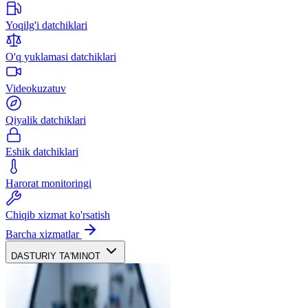
Yoqilg'i datchiklari
O'q yuklamasi datchiklari
Videokuzatuv
Qiyalik datchiklari
Eshik datchiklari
Harorat monitoringi
Chiqib xizmat ko'rsatish
Barcha xizmatlar
DASTURIY TA'MINOT