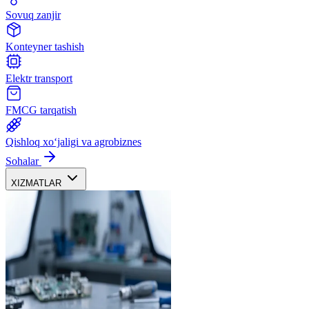
Sovuq zanjir
Konteyner tashish
Elektr transport
FMCG tarqatish
Qishloq xoʻjaligi va agrobiznes
Sohalar
XIZMATLAR