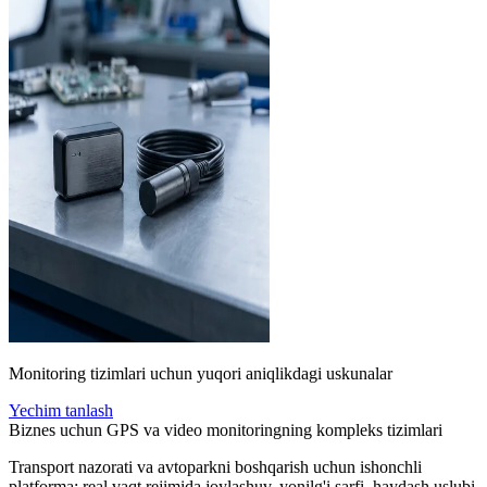
Monitoring tizimlari uchun yuqori aniqlikdagi uskunalar
Yechim tanlash
Biznes uchun GPS va video monitoringning kompleks tizimlari
Transport nazorati va avtoparkni boshqarish uchun ishonchli
platforma: real vaqt rejimida joylashuv, yonilg'i sarfi, haydash uslubi