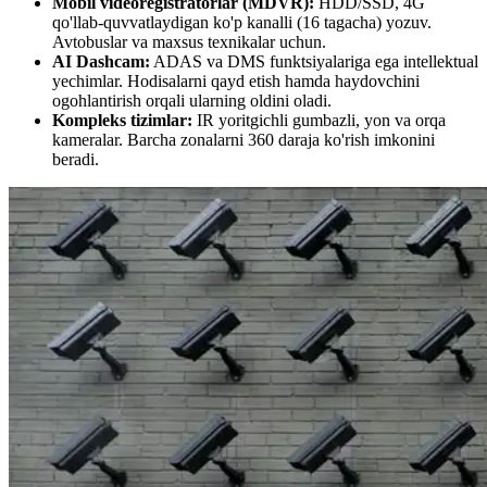
Mobil videoregistratorlar (MDVR):
HDD/SSD, 4G
qo'llab-quvvatlaydigan ko'p kanalli (16 tagacha) yozuv.
Avtobuslar va maxsus texnikalar uchun.
AI Dashcam:
ADAS va DMS funktsiyalariga ega intellektual
yechimlar. Hodisalarni qayd etish hamda haydovchini
ogohlantirish orqali ularning oldini oladi.
Kompleks tizimlar:
IR yoritgichli gumbazli, yon va orqa
kameralar. Barcha zonalarni 360 daraja ko'rish imkonini
beradi.