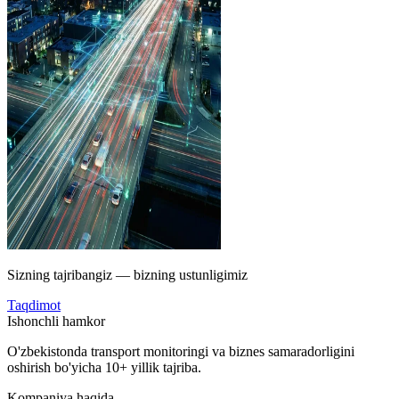
Sizning tajribangiz — bizning ustunligimiz
Taqdimot
Ishonchli hamkor
O'zbekistonda transport monitoringi va biznes samaradorligini
oshirish bo'yicha 10+ yillik tajriba.
Kompaniya haqida