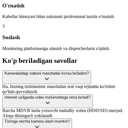
O'rnatish
Kabellar himoyasi bilan uskunani professional tarzda o'rnatish.
3
Sozlash
Monitoring platformasiga ulanish va dispetcherlarni o'qitish.
Ko'p beriladigan savollar
Kameralardagi videoni masofadan ko'rsa bo'ladimi?
Ha, bizning tizimlarimiz masofadan real vaqt rejimida ko'rishni
qo'llab-quvvatlaydi.
Internet uzilganda video ma'lumotlarga nima bo'ladi?
Barcha MDVR larda yozuvchi mahalliy xotira (HDD/SD) mavjud.
Aloqa tiklangach yuklanadi.
Tizimga nechta kamera ulash mumkin?