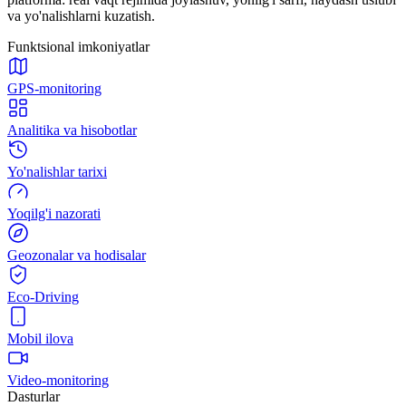
va yo'nalishlarni kuzatish.
Funktsional imkoniyatlar
GPS-monitoring
Analitika va hisobotlar
Yo'nalishlar tarixi
Yoqilg'i nazorati
Geozonalar va hodisalar
Eco-Driving
Mobil ilova
Video-monitoring
Dasturlar