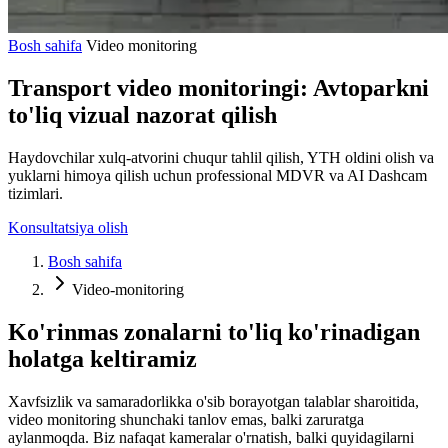
Bosh sahifa
Video monitoring
Transport video monitoringi: Avtoparkni
to'liq vizual nazorat qilish
Haydovchilar xulq-atvorini chuqur tahlil qilish, YTH oldini olish va
yuklarni himoya qilish uchun professional MDVR va AI Dashcam
tizimlari.
Konsultatsiya olish
Bosh sahifa
Video-monitoring
Ko'rinmas zonalarni to'liq ko'rinadigan
holatga keltiramiz
Xavfsizlik va samaradorlikka o'sib borayotgan talablar sharoitida,
video monitoring shunchaki tanlov emas, balki zaruratga
aylanmoqda. Biz nafaqat kameralar o'rnatish, balki quyidagilarni