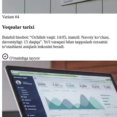
Variant #4
Voqealar tarixi
Batafsil hisobot: “Ochilish vaqti: 14:05, manzil: Navoiy ko‘chasi,
davomiyligi: 15 daqiqa”. Yo'l varaqasi bilan taqqoslash ruxsatsiz
to'xtashlarni aniqlash imkonini beradi.
O'rnatishga tayyor