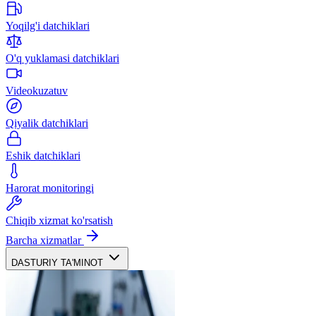
Yoqilg'i datchiklari
O'q yuklamasi datchiklari
Videokuzatuv
Qiyalik datchiklari
Eshik datchiklari
Harorat monitoringi
Chiqib xizmat ko'rsatish
Barcha xizmatlar
DASTURIY TA'MINOT