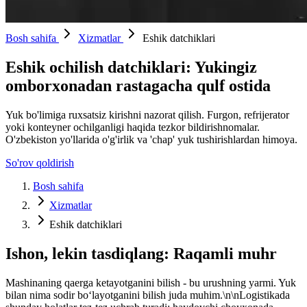
Bosh sahifa
Xizmatlar
Eshik datchiklari
Eshik ochilish datchiklari: Yukingiz
omborxonadan rastagacha qulf ostida
Yuk bo'limiga ruxsatsiz kirishni nazorat qilish. Furgon, refrijerator
yoki konteyner ochilganligi haqida tezkor bildirishnomalar.
O'zbekiston yo'llarida o'g'irlik va 'chap' yuk tushirishlardan himoya.
So'rov qoldirish
Bosh sahifa
Xizmatlar
Eshik datchiklari
Ishon, lekin tasdiqlang: Raqamli muhr
Mashinaning qaerga ketayotganini bilish - bu urushning yarmi. Yuk
bilan nima sodir bo‘layotganini bilish juda muhim.\n\nLogistikada