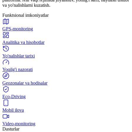
va yo'nalishlarni kuzatish.
Funktsional imkoniyatlar
GPS-monitoring
Analitika va hisobotlar
Yo'nalishlar tarixi
Yoqilg'i nazorati
Geozonalar va hodisalar
Eco-Driving
Mobil ilova
Video-monitoring
Dasturlar