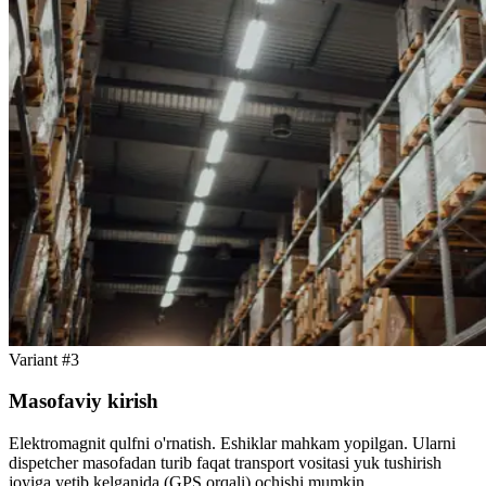
Variant #3
Masofaviy kirish
Elektromagnit qulfni o'rnatish. Eshiklar mahkam yopilgan. Ularni
dispetcher masofadan turib faqat transport vositasi yuk tushirish
joyiga yetib kelganida (GPS orqali) ochishi mumkin.