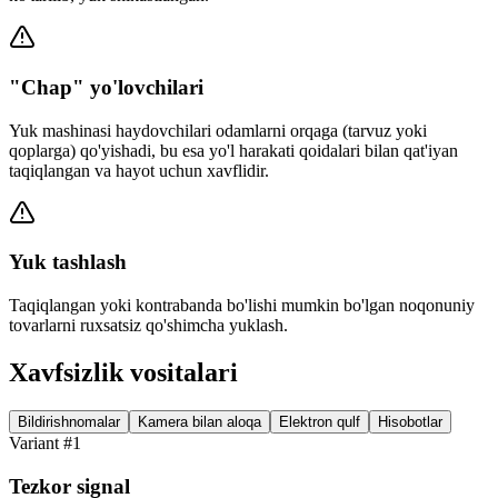
"Chap" yo'lovchilari
Yuk mashinasi haydovchilari odamlarni orqaga (tarvuz yoki
qoplarga) qo'yishadi, bu esa yo'l harakati qoidalari bilan qat'iyan
taqiqlangan va hayot uchun xavflidir.
Yuk tashlash
Taqiqlangan yoki kontrabanda bo'lishi mumkin bo'lgan noqonuniy
tovarlarni ruxsatsiz qo'shimcha yuklash.
Xavfsizlik vositalari
Bildirishnomalar
Kamera bilan aloqa
Elektron qulf
Hisobotlar
Variant #1
Tezkor signal