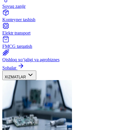
Sovuq zanjir
Konteyner tashish
Elektr transport
FMCG tarqatish
Qishloq xoʻjaligi va agrobiznes
Sohalar
XIZMATLAR