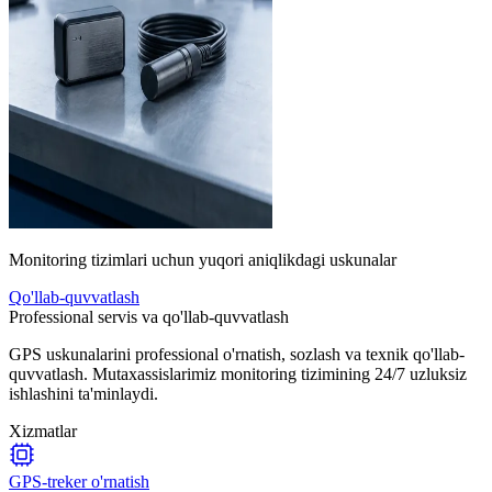
Monitoring tizimlari uchun yuqori aniqlikdagi uskunalar
Qo'llab-quvvatlash
Professional servis va qo'llab-quvvatlash
GPS uskunalarini professional o'rnatish, sozlash va texnik qo'llab-
quvvatlash. Mutaxassislarimiz monitoring tizimining 24/7 uzluksiz
ishlashini ta'minlaydi.
Xizmatlar
GPS-treker o'rnatish