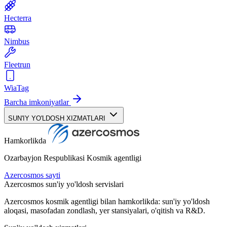
Hecterra
Nimbus
Fleetrun
WiaTag
Barcha imkoniyatlar
SUN'IY YO'LDOSH XIZMATLARI
Hamkorlikda
Ozarbayjon Respublikasi Kosmik agentligi
Azercosmos sayti
Azercosmos sun'iy yo'ldosh servislari
Azercosmos kosmik agentligi bilan hamkorlikda: sun'iy yo'ldosh
aloqasi, masofadan zondlash, yer stansiyalari, o'qitish va R&D.