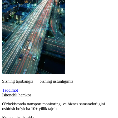
Sizning tajribangiz — bizning ustunligimiz
Taqdimot
Ishonchli hamkor
O'zbekistonda transport monitoringi va biznes samaradorligini
oshirish bo'yicha 10+ yillik tajriba.
Kompaniya haqida