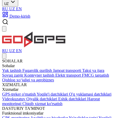
UZ
RU
UZ
EN
Demo-kirish
RU
UZ
EN
SOHALAR
Sohalar
Yuk tashish
Fuqarolik qurilish
Jamoat transporti
Taksi va ijara
Sovuq zanjir
Konteyner tashish
Elektr transport
FMCG tarqatish
Qishloq xoʻjaligi va agrobiznes
XIZMATLAR
Xizmatlar
GPS-treker o'rnatish
Yoqilg'i datchiklari
O'q yuklamasi datchiklari
Videokuzatuv
Qiyalik datchiklari
Eshik datchiklari
Harorat
monitoringi
Chiqib xizmat ko'rsatish
DASTURIY TA'MINOT
Funktsional imkoniyatlar
GPS-monitoring
Analitika va hisobotlar
Yo'nalishlar tarixi
Yoqilg'i