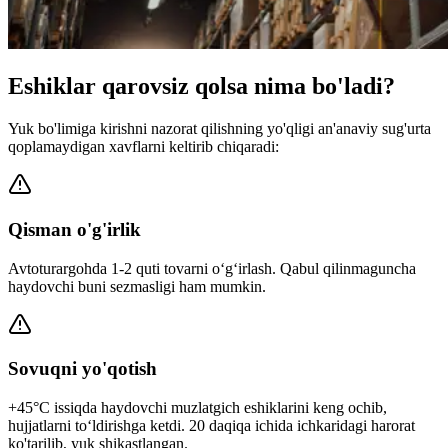
Eshiklar qarovsiz qolsa nima bo'ladi?
Yuk bo'limiga kirishni nazorat qilishning yo'qligi an'anaviy sug'urta
qoplamaydigan xavflarni keltirib chiqaradi:
Qisman o'g'irlik
Avtoturargohda 1-2 quti tovarni o‘g‘irlash. Qabul qilinmaguncha
haydovchi buni sezmasligi ham mumkin.
Sovuqni yo'qotish
+45°C issiqda haydovchi muzlatgich eshiklarini keng ochib,
hujjatlarni to‘ldirishga ketdi. 20 daqiqa ichida ichkaridagi harorat
ko'tarilib, yuk shikastlangan.