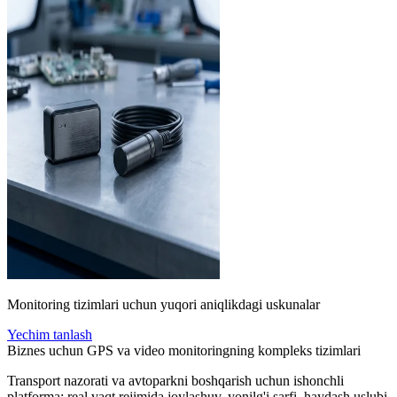
Monitoring tizimlari uchun yuqori aniqlikdagi uskunalar
Yechim tanlash
Biznes uchun GPS va video monitoringning kompleks tizimlari
Transport nazorati va avtoparkni boshqarish uchun ishonchli
platforma: real vaqt rejimida joylashuv, yonilg'i sarfi, haydash uslubi