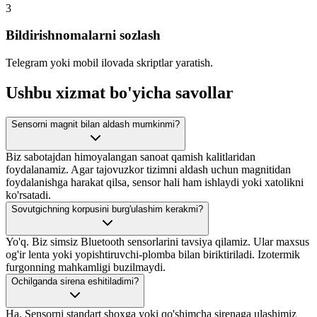
3
Bildirishnomalarni sozlash
Telegram yoki mobil ilovada skriptlar yaratish.
Ushbu xizmat bo'yicha savollar
Sensorni magnit bilan aldash mumkinmi?
Biz sabotajdan himoyalangan sanoat qamish kalitlaridan
foydalanamiz. Agar tajovuzkor tizimni aldash uchun magnitidan
foydalanishga harakat qilsa, sensor hali ham ishlaydi yoki xatolikni
ko'rsatadi.
Sovutgichning korpusini burg'ulashim kerakmi?
Yo'q. Biz simsiz Bluetooth sensorlarini tavsiya qilamiz. Ular maxsus
og'ir lenta yoki yopishtiruvchi-plomba bilan biriktiriladi. Izotermik
furgonning mahkamligi buzilmaydi.
Ochilganda sirena eshitiladimi?
Ha. Sensorni standart shoxga yoki qo'shimcha sirenaga ulashimiz