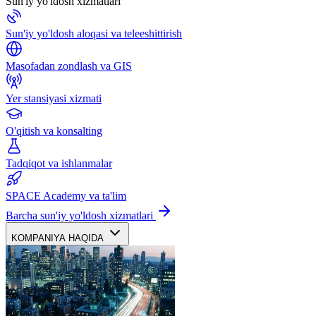
Sun'iy yo'ldosh xizmatlari
Sun'iy yo'ldosh aloqasi va teleeshittirish
Masofadan zondlash va GIS
Yer stansiyasi xizmati
O'qitish va konsalting
Tadqiqot va ishlanmalar
SPACE Academy va ta'lim
Barcha sun'iy yo'ldosh xizmatlari
KOMPANIYA HAQIDA