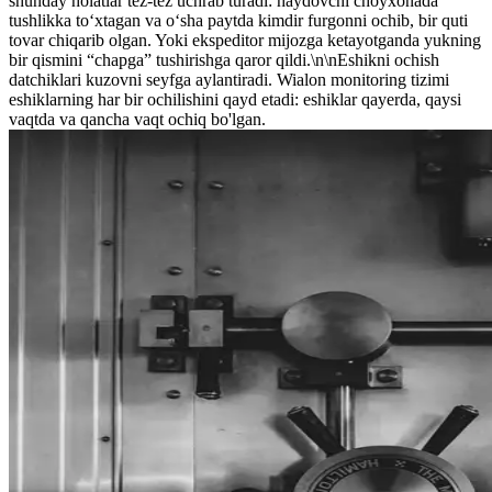
shunday holatlar tez-tez uchrab turadi: haydovchi choyxonada
tushlikka to‘xtagan va o‘sha paytda kimdir furgonni ochib, bir quti
tovar chiqarib olgan. Yoki ekspeditor mijozga ketayotganda yukning
bir qismini “chapga” tushirishga qaror qildi.\n\nEshikni ochish
datchiklari kuzovni seyfga aylantiradi. Wialon monitoring tizimi
eshiklarning har bir ochilishini qayd etadi: eshiklar qayerda, qaysi
vaqtda va qancha vaqt ochiq bo'lgan.