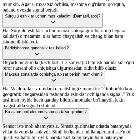
mumkin. Agar u ruxsatsiz ochilsa, mashina o'g'rilarni qo'rqitib,
baland ovozda signal beradi.
Sürgülü eshiklar uchun mos keladimi (Damas/Labo)?
Ha. Sürgülü eshiklar uchun maxsus aloqa guruhlarini (chegara
kalitlari) o'rnatamiz, ular hatto chayqalish va chang bilan ham
ishonchli ishlaydi.
Bildirishnoma qanchalik tez keladi?
Deyarli bir zumda (kechikish 1-3 soniya). Ochilish haqida siz o'g'ri
biror narsani olib chiqishga ulgurmasdan oldin bilib olasiz.
Maxsus zonalarda ochishga ruxsat berish mumkinmi?
Ha. Wialon-da siz qoidani o'rnatishingiz mumkin: "Ombor/do'kon
geografik chegarasidan tashqarida eshiklar ochilganda signal." Yuk
tushirish joyida hech qanday bildirishnomalar bo'lmaydi, lekin
magistralda signal eshitiladi.
Bu avtomobil akkumulyatoriga ta'sir qiladimi?
Sensor iste'moli ahamiyatsiz. Simsiz qurilmalar odatda batareyada
yillar davomida ishlaydi. Simli bo'lganlar milliamperlarni iste'mol
qiladi va hatto bir oylik harakatsizlikdan keyin ham batareyani