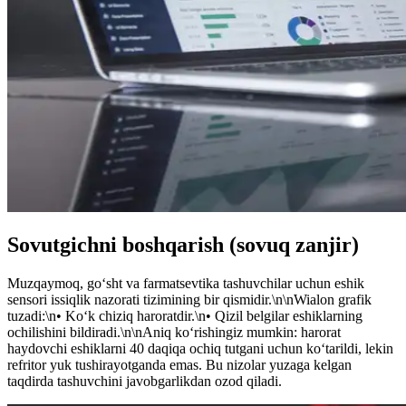
Sovutgichni boshqarish (sovuq zanjir)
Muzqaymoq, go‘sht va farmatsevtika tashuvchilar uchun eshik
sensori issiqlik nazorati tizimining bir qismidir.\n\nWialon grafik
tuzadi:\n• Ko‘k chiziq haroratdir.\n• Qizil belgilar eshiklarning
ochilishini bildiradi.\n\nAniq ko‘rishingiz mumkin: harorat
haydovchi eshiklarni 40 daqiqa ochiq tutgani uchun ko‘tarildi, lekin
refritor yuk tushirayotganda emas. Bu nizolar yuzaga kelgan
taqdirda tashuvchini javobgarlikdan ozod qiladi.