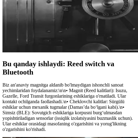
Bu qanday ishlaydi: Reed switch va
Bluetooth
Biz an'anaviy magnitga aldanib bo'lmaydigan ishonchli sanoat
yechimlaridan foydalanamiz:\n\n• Magnit (Reed kalitlari): Isuzu,
Gazelle, Ford Transit furgonlarining eshiklariga o'rnatiladi. Ular
kontakt ochilganda faollashadi.\n• Cheklovchi kalitlar: Sürgülü
eshiklar uchun mexanik tugmalar (Damas’da bo‘lgani kabi).\n•
Simsiz (BLE): Sovutgich eshiklariga korpusni burg‘ulmasdan
yopishtiriladigan sensorlar (issiqlik izolatsiyasini buzmaslik uchun).
Ular eshiklar orasidagi masofaning o'zgarishini va yorug'likning
o'zgarishini ko'rishadi.