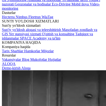
nazorati
Geozonalar va hodisalar
Eco-Driving
Mobil ilova
Video-
monitoring
Dasturlar
Hecterra
Nimbus
Fleetrun
WiaTag
SUN'IY YO'LDOSH XIZMATLARI
Sun'iy yo'ldosh xizmatlari
Sun'iy yo'ldosh aloqasi va teleeshittirish
Masofadan zondlash va
GIS
Yer stansiyasi xizmati
O'qitish va konsalting
Tadqiqot va
ishlanmalar
SPACE Academy va ta'lim
KOMPANIYA HAQIDA
Kompaniya haqida
Tarix
Sharhlar
Hamkorlar
Mijozlar
Resurslar
Vakansiyalar
Blog
Mukofotlar
Hujjatlar
ALOQA
Demo-kirish
Aloqa