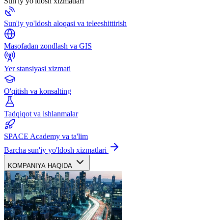
Sun'iy yo'ldosh xizmatlari
Sun'iy yo'ldosh aloqasi va teleeshittirish
Masofadan zondlash va GIS
Yer stansiyasi xizmati
O'qitish va konsalting
Tadqiqot va ishlanmalar
SPACE Academy va ta'lim
Barcha sun'iy yo'ldosh xizmatlari
KOMPANIYA HAQIDA