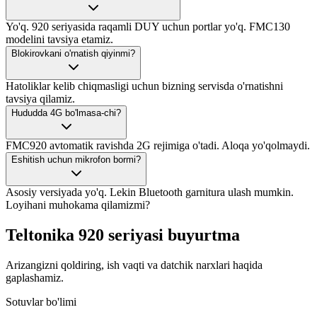
Yo'q. 920 seriyasida raqamli DUY uchun portlar yo'q. FMC130
modelini tavsiya etamiz.
Blokirovkani o'rnatish qiyinmi?
Hatoliklar kelib chiqmasligi uchun bizning servisda o'rnatishni
tavsiya qilamiz.
Hududda 4G bo'lmasa-chi?
FMC920 avtomatik ravishda 2G rejimiga o'tadi. Aloqa yo'qolmaydi.
Eshitish uchun mikrofon bormi?
Asosiy versiyada yo'q. Lekin Bluetooth garnitura ulash mumkin.
Loyihani muhokama qilamizmi?
Teltonika 920 seriyasi buyurtma
Arizangizni qoldiring, ish vaqti va datchik narxlari haqida
gaplashamiz.
Sotuvlar bo'limi