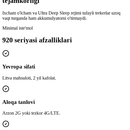
tejamkorligi
Ixcham o'lcham va Ultra Deep Sleep rejimi tufayli trekerlar uzoq
vaqt turganda ham akkumulyatorni o'tirmaydi.
Minimal iste'mol
920 seriyasi afzalliklari
Yevropa sifati
Litva mahsuloti, 2 yil kafolat.
Aloqa tanlovi
Arzon 2G yoki tezkor 4G/LTE.