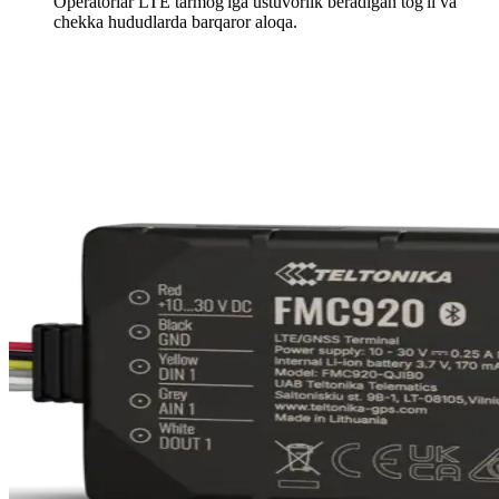
Operatorlar LTE tarmog'iga ustuvorlik beradigan tog'li va
chekka hududlarda barqaror aloqa.