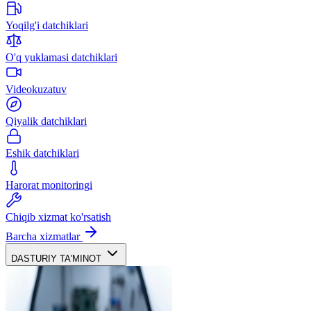
Yoqilg'i datchiklari
O'q yuklamasi datchiklari
Videokuzatuv
Qiyalik datchiklari
Eshik datchiklari
Harorat monitoringi
Chiqib xizmat ko'rsatish
Barcha xizmatlar
DASTURIY TA'MINOT