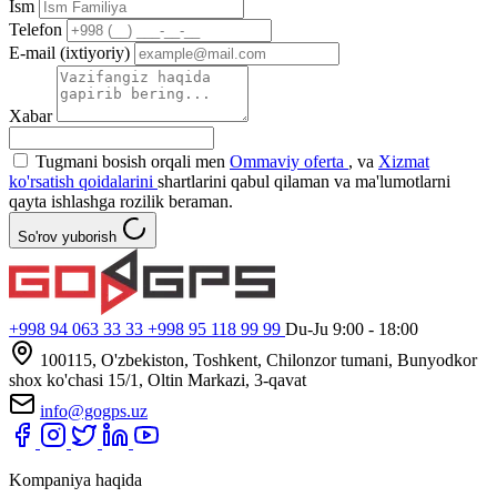
Ism
Telefon
E-mail (ixtiyoriy)
Xabar
Tugmani bosish orqali men
Ommaviy oferta
, va
Xizmat
ko'rsatish qoidalarini
shartlarini qabul qilaman va ma'lumotlarni
qayta ishlashga rozilik beraman.
So'rov yuborish
+998 94 063 33 33
+998 95 118 99 99
Du-Ju 9:00 - 18:00
100115, O'zbekiston, Toshkent, Chilonzor tumani, Bunyodkor
shox ko'chasi 15/1, Oltin Markazi, 3-qavat
info@gogps.uz
Kompaniya haqida