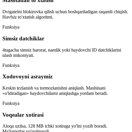
Masofadan to'xtatish
Dvigatelni blokirovka qilish uchun boshqariladigan raqamli chiqish.
Havfsiz to'xtatish algoritmi.
Funksiya
Simsiz datchiklar
4tagacha simsiz harorat, namlik yoki haydovchi ID datchiklarini
ulash imkoniyati.
Funksiya
Xodovoyni asraymiz
Keskin tezlanish va tormozlanishni aniqlash. Mashinani
«o'ldiradigan» haydovchilarni aniqlashga yordam beradi.
Funksiya
Voqealar xotirasi
Aloqa uzilsa, 128 MB ichki xotiraga yo'lni yozib boradi.
Ma'lumotlar yo'qolmaydi.