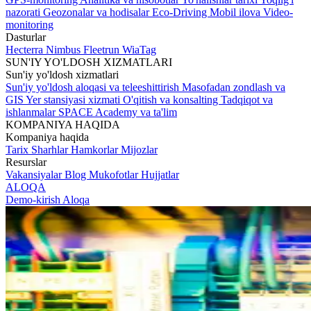
nazorati
Geozonalar va hodisalar
Eco-Driving
Mobil ilova
Video-
monitoring
Dasturlar
Hecterra
Nimbus
Fleetrun
WiaTag
SUN'IY YO'LDOSH XIZMATLARI
Sun'iy yo'ldosh xizmatlari
Sun'iy yo'ldosh aloqasi va teleeshittirish
Masofadan zondlash va
GIS
Yer stansiyasi xizmati
O'qitish va konsalting
Tadqiqot va
ishlanmalar
SPACE Academy va ta'lim
KOMPANIYA HAQIDA
Kompaniya haqida
Tarix
Sharhlar
Hamkorlar
Mijozlar
Resurslar
Vakansiyalar
Blog
Mukofotlar
Hujjatlar
ALOQA
Demo-kirish
Aloqa