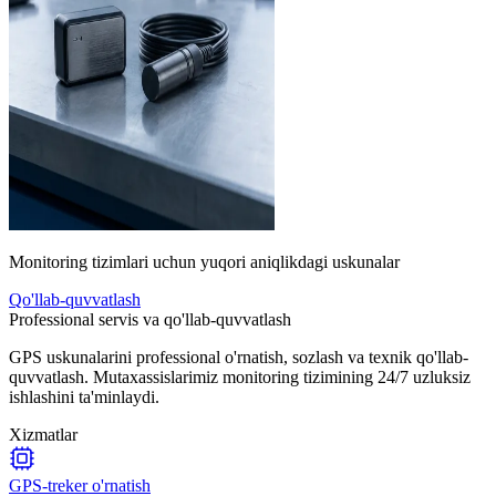
Monitoring tizimlari uchun yuqori aniqlikdagi uskunalar
Qo'llab-quvvatlash
Professional servis va qo'llab-quvvatlash
GPS uskunalarini professional o'rnatish, sozlash va texnik qo'llab-
quvvatlash. Mutaxassislarimiz monitoring tizimining 24/7 uzluksiz
ishlashini ta'minlaydi.
Xizmatlar
GPS-treker o'rnatish