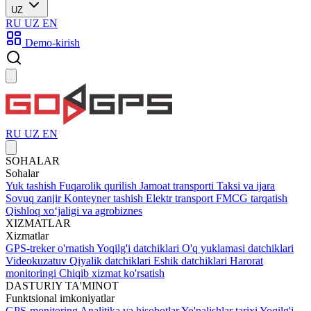
UZ
RU
UZ
EN
Demo-kirish
RU
UZ
EN
SOHALAR
Sohalar
Yuk tashish
Fuqarolik qurilish
Jamoat transporti
Taksi va ijara
Sovuq zanjir
Konteyner tashish
Elektr transport
FMCG tarqatish
Qishloq xoʻjaligi va agrobiznes
XIZMATLAR
Xizmatlar
GPS-treker o'rnatish
Yoqilg'i datchiklari
O'q yuklamasi datchiklari
Videokuzatuv
Qiyalik datchiklari
Eshik datchiklari
Harorat
monitoringi
Chiqib xizmat ko'rsatish
DASTURIY TA'MINOT
Funktsional imkoniyatlar
GPS-monitoring
Analitika va hisobotlar
Yo'nalishlar tarixi
Yoqilg'i