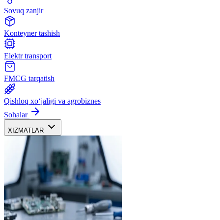
Sovuq zanjir
Konteyner tashish
Elektr transport
FMCG tarqatish
Qishloq xoʻjaligi va agrobiznes
Sohalar
XIZMATLAR