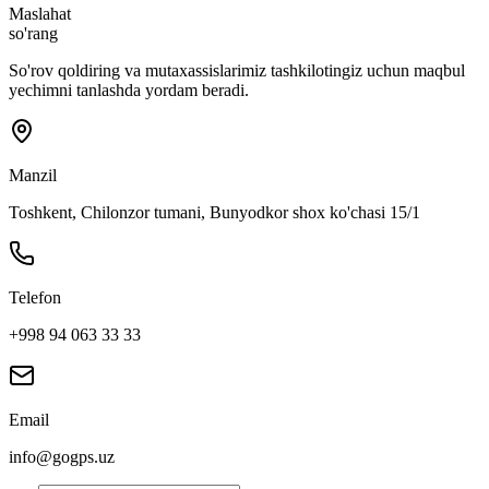
Maslahat
so'rang
So'rov qoldiring va mutaxassislarimiz tashkilotingiz uchun maqbul
yechimni tanlashda yordam beradi.
Manzil
Toshkent, Chilonzor tumani, Bunyodkor shox ko'chasi 15/1
Telefon
+998 94 063 33 33
Email
info@gogps.uz