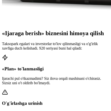
«Ijaraga berish» biznesini himoya qilish
Taksopark egalari va investorlar to'lov qilinmasligi va o'g'irlik
xavfiga duch kelishadi. 920 seriyasi buni hal qiladi:
«Plan» to'lanmasligi
Ijarachi pul o'tkazmadimi? Siz ilova orqali mashinani o'chirasiz.
Sizsiz uni o't oldirib bo'lmaydi.
O'g'irlashga urinish