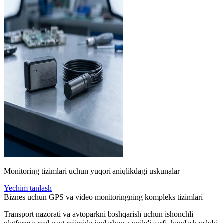
Monitoring tizimlari uchun yuqori aniqlikdagi uskunalar
Yechim tanlash
Biznes uchun GPS va video monitoringning kompleks tizimlari
Transport nazorati va avtoparkni boshqarish uchun ishonchli
platforma: real vaqt rejimida joylashuv, yonilg'i sarfi, haydash uslubi