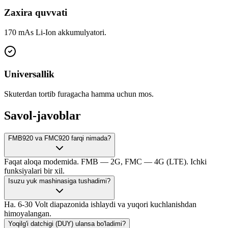
Zaxira quvvati
170 mAs Li-Ion akkumulyatori.
Universallik
Skuterdan tortib furagacha hamma uchun mos.
Savol-javoblar
FMB920 va FMC920 farqi nimada?
Faqat aloqa modemida. FMB — 2G, FMC — 4G (LTE). Ichki
funksiyalari bir xil.
Isuzu yuk mashinasiga tushadimi?
Ha. 6-30 Volt diapazonida ishlaydi va yuqori kuchlanishdan
himoyalangan.
Yoqilg'i datchigi (DUY) ulansa bo'ladimi?