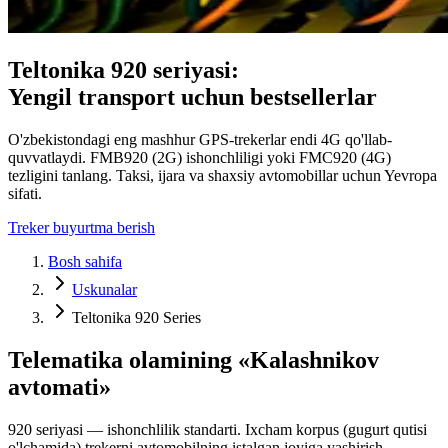
Teltonika 920 seriyasi:
Yengil transport uchun bestsellerlar
O'zbekistondagi eng mashhur GPS-trekerlar endi 4G qo'llab-
quvvatlaydi. FMB920 (2G) ishonchliligi yoki FMC920 (4G)
tezligini tanlang. Taksi, ijara va shaxsiy avtomobillar uchun Yevropa
sifati.
Treker buyurtma berish
Bosh sahifa
Uskunalar
Teltonika 920 Series
Telematika olamining «Kalashnikov
avtomati»
920 seriyasi — ishonchlilik standarti. Ixcham korpus (gugurt qutisi
o'lchamida) trekerni avtomobilning istalgan joyiga yashirish