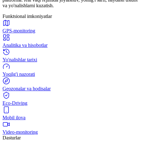
va yo'nalishlarni kuzatish.
Funktsional imkoniyatlar
GPS-monitoring
Analitika va hisobotlar
Yo'nalishlar tarixi
Yoqilg'i nazorati
Geozonalar va hodisalar
Eco-Driving
Mobil ilova
Video-monitoring
Dasturlar