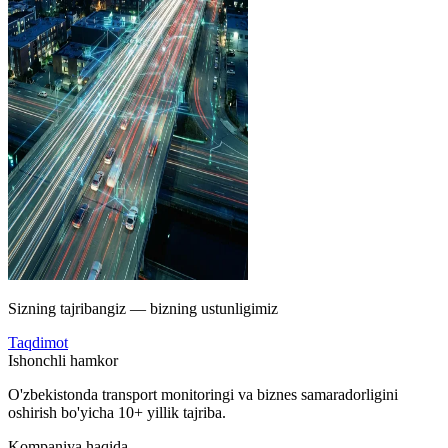
Sizning tajribangiz — bizning ustunligimiz
Taqdimot
Ishonchli hamkor
O'zbekistonda transport monitoringi va biznes samaradorligini
oshirish bo'yicha 10+ yillik tajriba.
Kompaniya haqida