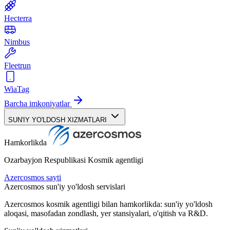
Hecterra
Nimbus
Fleetrun
WiaTag
Barcha imkoniyatlar
SUN'IY YO'LDOSH XIZMATLARI
Hamkorlikda
Ozarbayjon Respublikasi Kosmik agentligi
Azercosmos sayti
Azercosmos sun'iy yo'ldosh servislari
Azercosmos kosmik agentligi bilan hamkorlikda: sun'iy yo'ldosh
aloqasi, masofadan zondlash, yer stansiyalari, o'qitish va R&D.