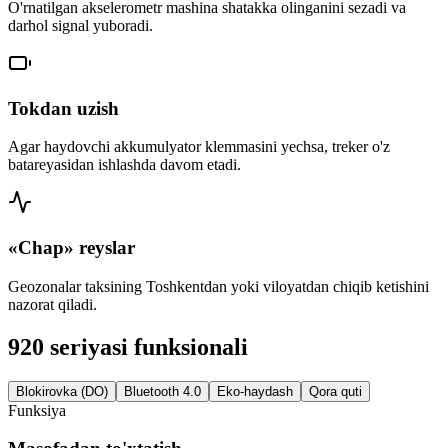
O'rnatilgan akselerometr mashina shatakka olinganini sezadi va
darhol signal yuboradi.
Tokdan uzish
Agar haydovchi akkumulyator klemmasini yechsa, treker o'z
batareyasidan ishlashda davom etadi.
«Chap» reyslar
Geozonalar taksining Toshkentdan yoki viloyatdan chiqib ketishini
nazorat qiladi.
920 seriyasi funksionali
Blokirovka (DO)
Bluetooth 4.0
Eko-haydash
Qora quti
Funksiya