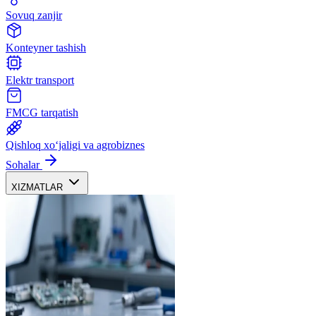
Sovuq zanjir
Konteyner tashish
Elektr transport
FMCG tarqatish
Qishloq xoʻjaligi va agrobiznes
Sohalar
XIZMATLAR