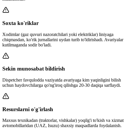
Soxta ko'riklar
Xodimlar (gaz quvuri nazoratchilari yoki elektriklar) liniyaga
chiqmasdan, ko'rik jurnallarini uydan turib to'ldirishadi. Avariyalar
kutilmaganda sodir bo'ladi.
Sekin munosabat bildirish
Dispetcher favqulodda vaziyatda avariyaga kim yaqinligini bilish
uchun haydovchilarga qo'ng'iroq qilishga 20-30 daqiqa sarflaydi.
Resurslarni o'g'irlash
Maxsus texnikadan (traktorlar, vishkalar) yoqilg'i to'kish va xizmat
avtomobillaridan (UAZ, Isuzu) shaxsiy maqsadlarda foydalanish.