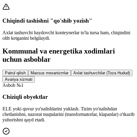
Chiqindi tashishni "qo'shib yozish"
Axlat tashuvchi haydovchi konteynerlar to'la tursa ham, chiqindini
olib ketganini belgilaydi.
Kommunal va energetika xodimlari
uchun asboblar
Patrul qilish
Maxsus mexanizmlar
Axlat tashuvchilar (Toza Hudud)
Avariya xizmati
Asbob №1
Chiziqli obyektlar
ELE yoki quvur yo'nalishlarini yuklash. Tizim yo'nalishdan
chetlanishni, nazorat nuqtalarini (transformatorlar, klapanlar) o'tkazib
yuborishni qayd etadi.