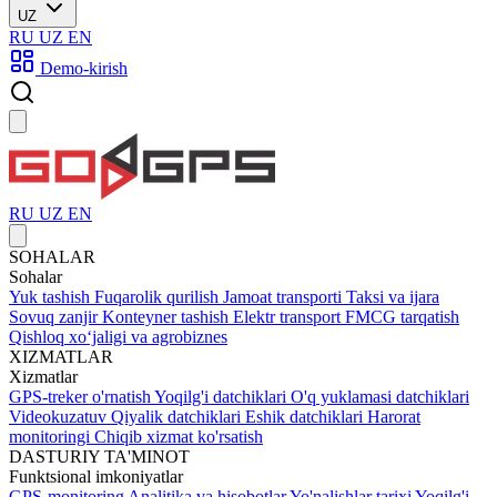
UZ
RU
UZ
EN
Demo-kirish
RU
UZ
EN
SOHALAR
Sohalar
Yuk tashish
Fuqarolik qurilish
Jamoat transporti
Taksi va ijara
Sovuq zanjir
Konteyner tashish
Elektr transport
FMCG tarqatish
Qishloq xoʻjaligi va agrobiznes
XIZMATLAR
Xizmatlar
GPS-treker o'rnatish
Yoqilg'i datchiklari
O'q yuklamasi datchiklari
Videokuzatuv
Qiyalik datchiklari
Eshik datchiklari
Harorat
monitoringi
Chiqib xizmat ko'rsatish
DASTURIY TA'MINOT
Funktsional imkoniyatlar
GPS-monitoring
Analitika va hisobotlar
Yo'nalishlar tarixi
Yoqilg'i