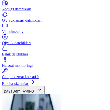
Yoqilg'i datchiklari
O'q yuklamasi datchiklari
Videokuzatuv
Qiyalik datchiklari
Eshik datchiklari
Harorat monitoringi
Chiqib xizmat ko'rsatish
Barcha xizmatlar
DASTURIY TA'MINOT