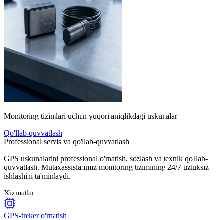
Monitoring tizimlari uchun yuqori aniqlikdagi uskunalar
Qo'llab-quvvatlash
Professional servis va qo'llab-quvvatlash
GPS uskunalarini professional o'rnatish, sozlash va texnik qo'llab-
quvvatlash. Mutaxassislarimiz monitoring tizimining 24/7 uzluksiz
ishlashini ta'minlaydi.
Xizmatlar
GPS-treker o'rnatish