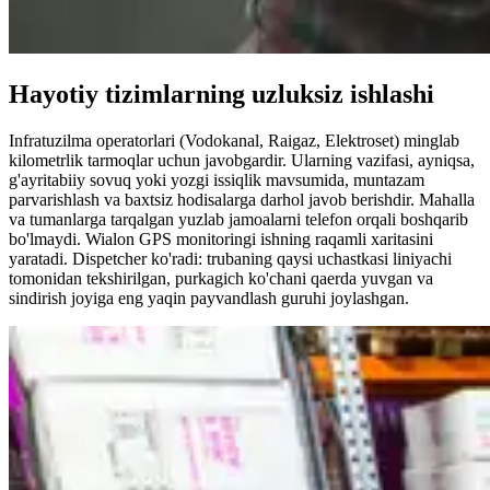
Hayotiy tizimlarning uzluksiz ishlashi
Infratuzilma operatorlari (Vodokanal, Raigaz, Elektroset) minglab
kilometrlik tarmoqlar uchun javobgardir. Ularning vazifasi, ayniqsa,
g'ayritabiiy sovuq yoki yozgi issiqlik mavsumida, muntazam
parvarishlash va baxtsiz hodisalarga darhol javob berishdir. Mahalla
va tumanlarga tarqalgan yuzlab jamoalarni telefon orqali boshqarib
bo'lmaydi. Wialon GPS monitoringi ishning raqamli xaritasini
yaratadi. Dispetcher ko'radi: trubaning qaysi uchastkasi liniyachi
tomonidan tekshirilgan, purkagich ko'chani qaerda yuvgan va
sindirish joyiga eng yaqin payvandlash guruhi joylashgan.