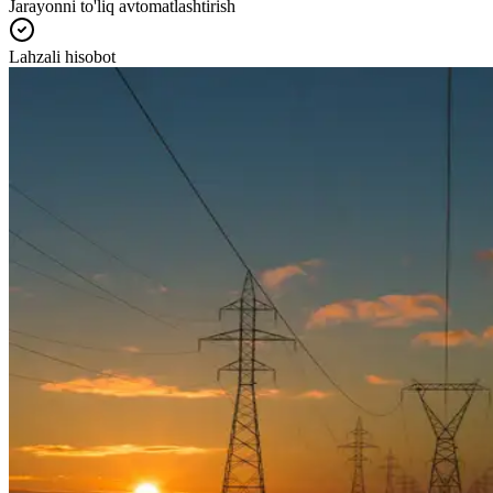
Jarayonni to'liq avtomatlashtirish
Lahzali hisobot