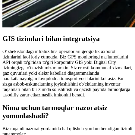
GIS tizimlari bilan integratsiya
O‘zbekistondagi infratuzilma operatorlari geografik axborot
tizimlarini faol joriy etmoqda. Biz GPS monitoringi ma'lumotlarini
API orqali to'g'ridan-to'g'ri korporativ GIS yoki Digital City
tizimingizga o'tkazishimiz mumkin. Siz er osti kommunal xizmatlari,
gaz quvurlari yoki elektr kabellari diagrammalarida
harakatlanayotgan favqulodda transport vositalarini ko'rasiz. Bu
sizga asbob-uskunalarning joylashishini ob'ektlarning inventar
raqamlari bilan bir zumda solishtirish va qazish paytida tarmoqlarga
tasodifiy zarar etkazmaslik imkonini beradi.
Nima uchun tarmoqlar nazoratsiz
yomonlashadi?
Biz raqamli nazorat yordamida hal qilishda yordam beradigan tizimli
muammolar: