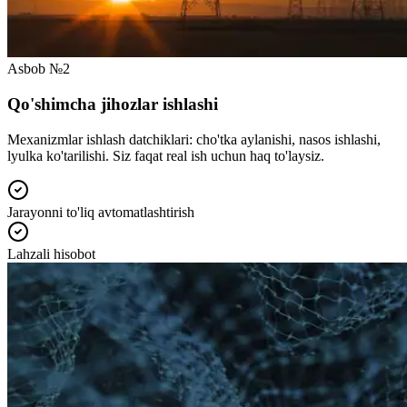
Asbob №2
Qo'shimcha jihozlar ishlashi
Mexanizmlar ishlash datchiklari: cho'tka aylanishi, nasos ishlashi,
lyulka ko'tarilishi. Siz faqat real ish uchun haq to'laysiz.
Jarayonni to'liq avtomatlashtirish
Lahzali hisobot