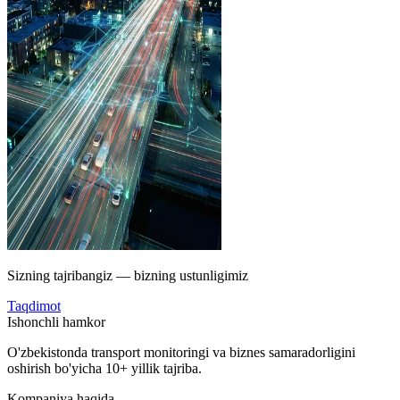
Sizning tajribangiz — bizning ustunligimiz
Taqdimot
Ishonchli hamkor
O'zbekistonda transport monitoringi va biznes samaradorligini
oshirish bo'yicha 10+ yillik tajriba.
Kompaniya haqida