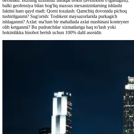
berishadi. Bizning tizimimiz nafaqat trekni (avtomobil o'tganligini),
balki geofensiya bilan bog'liq maxsus mexanizmlarning ishlashi
faktini ham qayd etadi: Qorni tozalash: Qamchiq dovonida pichoq
tushirilganmi? Sug'orish: Toshkent maysazorlarida purkagich
ishlaganmi? Axlat: ma'lum bir mahallada axlat mashinasi konteyner
olib ketganmi? Bu pudratchilar xizmatlariga haq to'lash yoki
hokimlikka hisobot berish uchun 100% dalil asosidir.