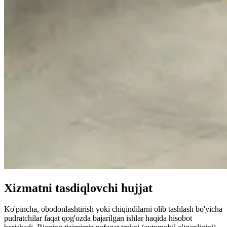
Xizmatni tasdiqlovchi hujjat
Ko'pincha, obodonlashtirish yoki chiqindilarni olib tashlash bo'yicha
pudratchilar faqat qog'ozda bajarilgan ishlar haqida hisobot