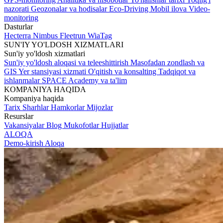
nazorati
Geozonalar va hodisalar
Eco-Driving
Mobil ilova
Video-
monitoring
Dasturlar
Hecterra
Nimbus
Fleetrun
WiaTag
SUN'IY YO'LDOSH XIZMATLARI
Sun'iy yo'ldosh xizmatlari
Sun'iy yo'ldosh aloqasi va teleeshittirish
Masofadan zondlash va
GIS
Yer stansiyasi xizmati
O'qitish va konsalting
Tadqiqot va
ishlanmalar
SPACE Academy va ta'lim
KOMPANIYA HAQIDA
Kompaniya haqida
Tarix
Sharhlar
Hamkorlar
Mijozlar
Resurslar
Vakansiyalar
Blog
Mukofotlar
Hujjatlar
ALOQA
Demo-kirish
Aloqa