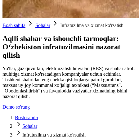
Bosh sahifa
Sohalar
Infratuzilma va xizmat ko'rsatish
Aqlli shahar va ishonchli tarmoqlar:
O‘zbekiston infratuzilmasini nazorat
qilish
Yo'llar, gaz quvurlari, elektr uzatish liniyalari (RES) va shahar atrof-
muhitiga xizmat ko'rsatadigan kompaniyalar uchun echimlar.
Toshkent shahridan eng chekka qishloqlarga patrul guruhlari,
maxsus uy-joy kommunal xo‘jaligi texnikasi (“Maxsustrans”,
“Obodonlashtirish”) va favqulodda vaziyatlar xizmatining ishini
nazorat qilish.
Demo so'rang
Bosh sahifa
Sohalar
Infratuzilma va xizmat ko'rsatish