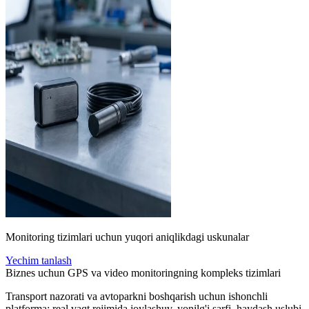
Monitoring tizimlari uchun yuqori aniqlikdagi uskunalar
Yechim tanlash
Biznes uchun GPS va video monitoringning kompleks tizimlari
Transport nazorati va avtoparkni boshqarish uchun ishonchli
platforma: real vaqt rejimida joylashuv, yonilg'i sarfi, haydash uslubi