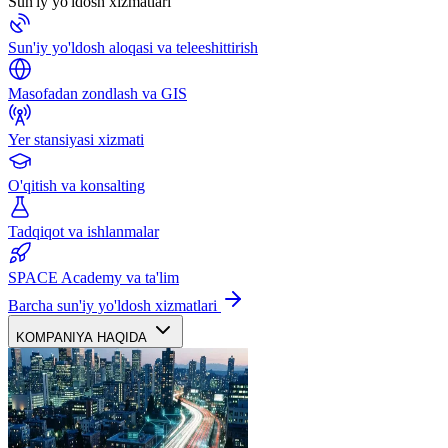
Sun'iy yo'ldosh xizmatlari
Sun'iy yo'ldosh aloqasi va teleeshittirish
Masofadan zondlash va GIS
Yer stansiyasi xizmati
O'qitish va konsalting
Tadqiqot va ishlanmalar
SPACE Academy va ta'lim
Barcha sun'iy yo'ldosh xizmatlari
KOMPANIYA HAQIDA