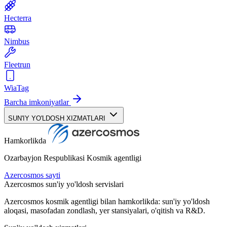
Hecterra
Nimbus
Fleetrun
WiaTag
Barcha imkoniyatlar
SUN'IY YO'LDOSH XIZMATLARI
Hamkorlikda
Ozarbayjon Respublikasi Kosmik agentligi
Azercosmos sayti
Azercosmos sun'iy yo'ldosh servislari
Azercosmos kosmik agentligi bilan hamkorlikda: sun'iy yo'ldosh
aloqasi, masofadan zondlash, yer stansiyalari, o'qitish va R&D.