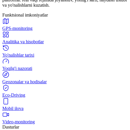
va yo'nalishlarni kuzatish.
Funktsional imkoniyatlar
GPS-monitoring
Analitika va hisobotlar
Yo'nalishlar tarixi
Yoqilg'i nazorati
Geozonalar va hodisalar
Eco-Driving
Mobil ilova
Video-monitoring
Dasturlar