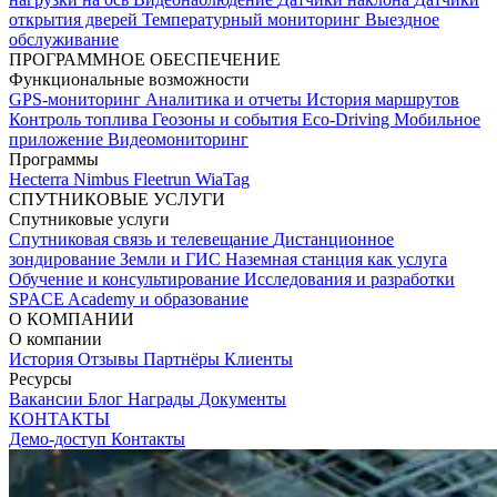
открытия дверей
Температурный мониторинг
Выездное
обслуживание
ПРОГРАММНОЕ ОБЕСПЕЧЕНИЕ
Функциональные возможности
GPS-мониторинг
Аналитика и отчеты
История маршрутов
Контроль топлива
Геозоны и события
Eco-Driving
Мобильное
приложение
Видеомониторинг
Программы
Hecterra
Nimbus
Fleetrun
WiaTag
СПУТНИКОВЫЕ УСЛУГИ
Спутниковые услуги
Спутниковая связь и телевещание
Дистанционное
зондирование Земли и ГИС
Наземная станция как услуга
Обучение и консультирование
Исследования и разработки
SPACE Academy и образование
О КОМПАНИИ
О компании
История
Отзывы
Партнёры
Клиенты
Ресурсы
Вакансии
Блог
Награды
Документы
КОНТАКТЫ
Демо-доступ
Контакты