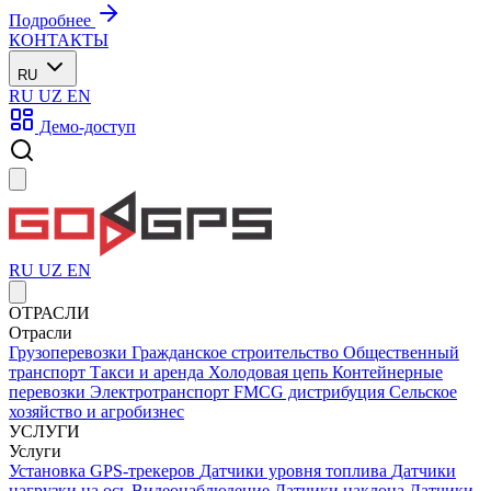
Подробнее
КОНТАКТЫ
RU
RU
UZ
EN
Демо-доступ
RU
UZ
EN
ОТРАСЛИ
Отрасли
Грузоперевозки
Гражданское строительство
Общественный
транспорт
Такси и аренда
Холодовая цепь
Контейнерные
перевозки
Электротранспорт
FMCG дистрибуция
Сельское
хозяйство и агробизнес
УСЛУГИ
Услуги
Установка GPS-трекеров
Датчики уровня топлива
Датчики
нагрузки на ось
Видеонаблюдение
Датчики наклона
Датчики