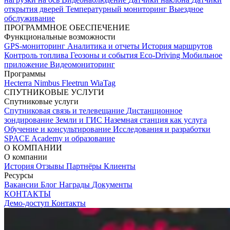
открытия дверей
Температурный мониторинг
Выездное
обслуживание
ПРОГРАММНОЕ ОБЕСПЕЧЕНИЕ
Функциональные возможности
GPS-мониторинг
Аналитика и отчеты
История маршрутов
Контроль топлива
Геозоны и события
Eco-Driving
Мобильное
приложение
Видеомониторинг
Программы
Hecterra
Nimbus
Fleetrun
WiaTag
СПУТНИКОВЫЕ УСЛУГИ
Спутниковые услуги
Спутниковая связь и телевещание
Дистанционное
зондирование Земли и ГИС
Наземная станция как услуга
Обучение и консультирование
Исследования и разработки
SPACE Academy и образование
О КОМПАНИИ
О компании
История
Отзывы
Партнёры
Клиенты
Ресурсы
Вакансии
Блог
Награды
Документы
КОНТАКТЫ
Демо-доступ
Контакты