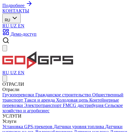
Подробнее
КОНТАКТЫ
RU
RU
UZ
EN
Демо-доступ
RU
UZ
EN
ОТРАСЛИ
Отрасли
Грузоперевозки
Гражданское строительство
Общественный
транспорт
Такси и аренда
Холодовая цепь
Контейнерные
перевозки
Электротранспорт
FMCG дистрибуция
Сельское
хозяйство и агробизнес
УСЛУГИ
Услуги
Установка GPS-трекеров
Датчики уровня топлива
Датчики
нагрузки на ось
Видеонаблюдение
Датчики наклона
Датчики