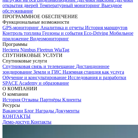
открытия дверей
Температурный мониторинг
Выездное
обслуживание
ПРОГРАММНОЕ ОБЕСПЕЧЕНИЕ
Функциональные возможности
GPS-мониторинг
Аналитика и отчеты
История маршрутов
Контроль топлива
Геозоны и события
Eco-Driving
Мобильное
приложение
Видеомониторинг
Программы
Hecterra
Nimbus
Fleetrun
WiaTag
СПУТНИКОВЫЕ УСЛУГИ
Спутниковые услуги
Спутниковая связь и телевещание
Дистанционное
зондирование Земли и ГИС
Наземная станция как услуга
Обучение и консультирование
Исследования и разработки
SPACE Academy и образование
О КОМПАНИИ
О компании
История
Отзывы
Партнёры
Клиенты
Ресурсы
Вакансии
Блог
Награды
Документы
КОНТАКТЫ
Демо-доступ
Контакты