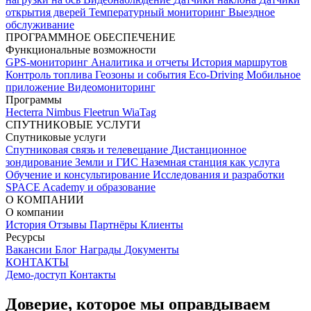
открытия дверей
Температурный мониторинг
Выездное
обслуживание
ПРОГРАММНОЕ ОБЕСПЕЧЕНИЕ
Функциональные возможности
GPS-мониторинг
Аналитика и отчеты
История маршрутов
Контроль топлива
Геозоны и события
Eco-Driving
Мобильное
приложение
Видеомониторинг
Программы
Hecterra
Nimbus
Fleetrun
WiaTag
СПУТНИКОВЫЕ УСЛУГИ
Спутниковые услуги
Спутниковая связь и телевещание
Дистанционное
зондирование Земли и ГИС
Наземная станция как услуга
Обучение и консультирование
Исследования и разработки
SPACE Academy и образование
О КОМПАНИИ
О компании
История
Отзывы
Партнёры
Клиенты
Ресурсы
Вакансии
Блог
Награды
Документы
КОНТАКТЫ
Демо-доступ
Контакты
Доверие, которое мы оправдываем