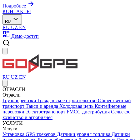
Подробнее
КОНТАКТЫ
RU
RU
UZ
EN
Демо-доступ
RU
UZ
EN
ОТРАСЛИ
Отрасли
Грузоперевозки
Гражданское строительство
Общественный
транспорт
Такси и аренда
Холодовая цепь
Контейнерные
перевозки
Электротранспорт
FMCG дистрибуция
Сельское
хозяйство и агробизнес
УСЛУГИ
Услуги
Установка GPS-трекеров
Датчики уровня топлива
Датчики
нагрузки на ось
Видеонаблюдение
Датчики наклона
Датчики