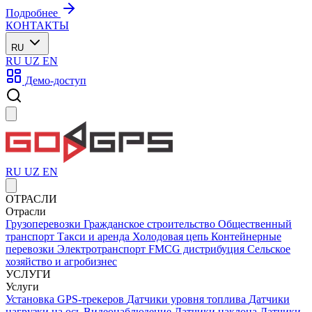
Подробнее
КОНТАКТЫ
RU
RU
UZ
EN
Демо-доступ
RU
UZ
EN
ОТРАСЛИ
Отрасли
Грузоперевозки
Гражданское строительство
Общественный
транспорт
Такси и аренда
Холодовая цепь
Контейнерные
перевозки
Электротранспорт
FMCG дистрибуция
Сельское
хозяйство и агробизнес
УСЛУГИ
Услуги
Установка GPS-трекеров
Датчики уровня топлива
Датчики
нагрузки на ось
Видеонаблюдение
Датчики наклона
Датчики