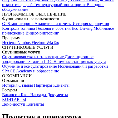
открытия дверей
Температурный мониторинг
Выездное
обслуживание
ПРОГРАММНОЕ ОБЕСПЕЧЕНИЕ
Функциональные возможности
GPS-мониторинг
Аналитика и отчеты
История маршрутов
Контроль топлива
Геозоны и события
Eco-Driving
Мобильное
приложение
Видеомониторинг
Программы
Hecterra
Nimbus
Fleetrun
WiaTag
СПУТНИКОВЫЕ УСЛУГИ
Спутниковые услуги
Спутниковая связь и телевещание
Дистанционное
зондирование Земли и ГИС
Наземная станция как услуга
Обучение и консультирование
Исследования и разработки
SPACE Academy и образование
О КОМПАНИИ
О компании
История
Отзывы
Партнёры
Клиенты
Ресурсы
Вакансии
Блог
Награды
Документы
КОНТАКТЫ
Демо-доступ
Контакты
Политика оператора