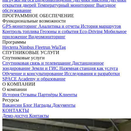
открытия дверей
Температурный мониторинг
Выездное
обслуживание
ПРОГРАММНОЕ ОБЕСПЕЧЕНИЕ
Функциональные возможности
GPS-мониторинг
Аналитика и отчеты
История маршрутов
Контроль топлива
Геозоны и события
Eco-Driving
Мобильное
приложение
Видеомониторинг
Программы
Hecterra
Nimbus
Fleetrun
WiaTag
СПУТНИКОВЫЕ УСЛУГИ
Спутниковые услуги
Спутниковая связь и телевещание
Дистанционное
зондирование Земли и ГИС
Наземная станция как услуга
Обучение и консультирование
Исследования и разработки
SPACE Academy и образование
О КОМПАНИИ
О компании
История
Отзывы
Партнёры
Клиенты
Ресурсы
Вакансии
Блог
Награды
Документы
КОНТАКТЫ
Демо-доступ
Контакты