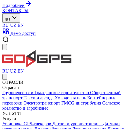
Подробнее
КОНТАКТЫ
RU
RU
UZ
EN
Демо-доступ
RU
UZ
EN
ОТРАСЛИ
Отрасли
Грузоперевозки
Гражданское строительство
Общественный
транспорт
Такси и аренда
Холодовая цепь
Контейнерные
перевозки
Электротранспорт
FMCG дистрибуция
Сельское
хозяйство и агробизнес
УСЛУГИ
Услуги
Установка GPS-трекеров
Датчики уровня топлива
Датчики
нагрузки на ось
Видеонаблюдение
Датчики наклона
Датчики